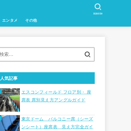
SEARCH
エンタメ
その他
検
索:
人気記事
エスコンフィールド フロア別・ 座
席表 席別見え方アングルガイド
東京ドーム バルコニー席（シーズ
ンシート）座席表 見え方完全ガイ