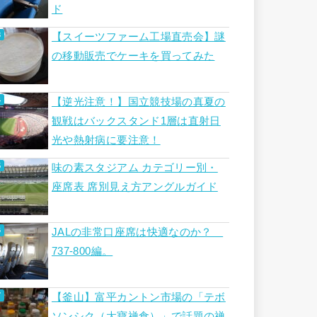
ド
【スイーツファーム工場直売会】謎
の移動販売でケーキを買ってみた
【逆光注意！】国立競技場の真夏の
観戦はバックスタンド1層は直射日
光や熱射病に要注意！
味の素スタジアム カテゴリー別・
座席表 席別見え方アングルガイド
JALの非常口座席は快適なのか？
737-800編。
【釜山】富平カントン市場の「テボ
ソンシク（大寶禅食）」で話題の禅