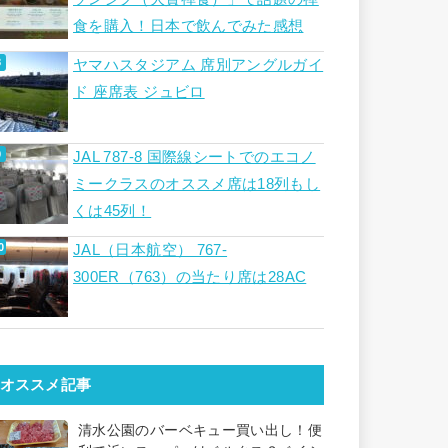
食を購入！日本で飲んでみた感想
ヤマハスタジアム 席別アングルガイ
ド 座席表 ジュビロ
JAL 787-8 国際線シートでのエコノ
ミークラスのオススメ席は18列もし
くは45列！
JAL（日本航空） 767-
300ER（763）の当たり席は28AC
オススメ記事
清水公園のバーベキュー買い出し！便