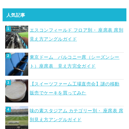
人気記事
エスコンフィールド フロア別・ 座席表 席別
見え方アングルガイド
東京ドーム バルコニー席（シーズンシー
ト）座席表 見え方完全ガイド
【スイーツファーム工場直売会】謎の移動
販売でケーキを買ってみた
味の素スタジアム カテゴリー別・ 座席表 席
別見え方アングルガイド