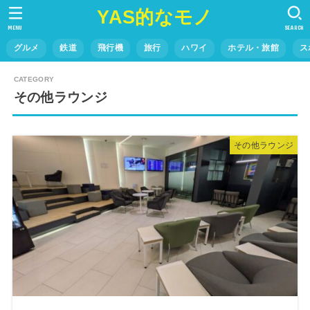
YAS的なモノ
MENU
SEARCH
グルメ
鉄道
飛行機
旅行
ハワイ
ホテル・旅館
ス
その他ラウンジ
その他ラウンジ