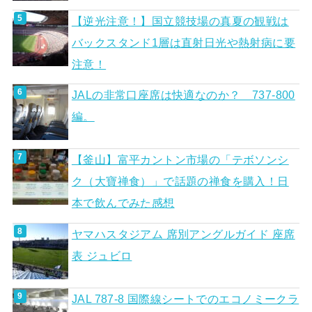
【逆光注意！】国立競技場の真夏の観戦は
バックスタンド1層は直射日光や熱射病に要
注意！
JALの非常口座席は快適なのか？ 737-800
編。
【釜山】富平カントン市場の「テボソンシ
ク（大寶禅食）」で話題の禅食を購入！日
本で飲んでみた感想
ヤマハスタジアム 席別アングルガイド 座席
表 ジュビロ
JAL 787-8 国際線シートでのエコノミークラ