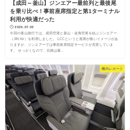
【成田～釜山】ジンエアー最前列と最後尾
を乗り比べ！事前座席指定と第1ターミナル
利用が快適だった
2026.07.02
今回の釜山旅行では、成田空港と釜山・金海空港を結ぶジンエアー
（JIN Air）を利用しました。 LCCというと座席が狭いイメージがあ
りますが、ジンエアーでは事前座席指定サービスが充実していま
す。 せっかくなので、往路は最...
機内レポート