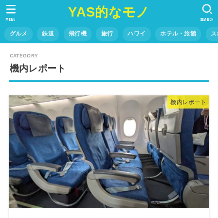
YAS的なモノ
MENU
SEARCH
グルメ
鉄道
飛行機
旅行
ハワイ
ホテル・旅館
ス
機内レポート
機内レポート