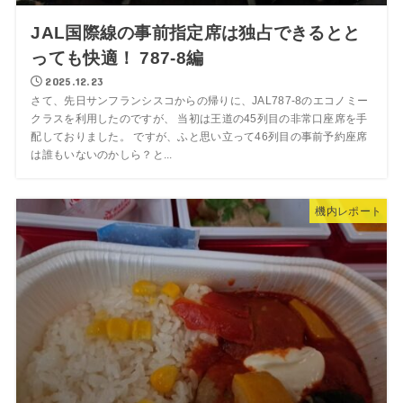
JAL国際線の事前指定席は独占できるとと
っても快適！ 787-8編
2025.12.23
さて、先日サンフランシスコからの帰りに、JAL787-8のエコノミー
クラスを利用したのですが、 当初は王道の45列目の非常口座席を手
配しておりました。 ですが、ふと思い立って46列目の事前予約座席
は誰もいないのかしら？と...
機内レポート