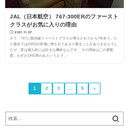
JAL（日本航空） 767-300ERのファースト
クラスがお気に入りの理由
2021.11.07
さて、767に国内線ファーストクラスが導入されてから7年余り。た
だ最近ではA350の登場に押されてあまり乗ることがありませんでし
たが、実は個人的には好きな機材なんです。 その理由はこの席配
置。わずか1列5席のみというエク...
1
2
3
…
5
＞
検
索: