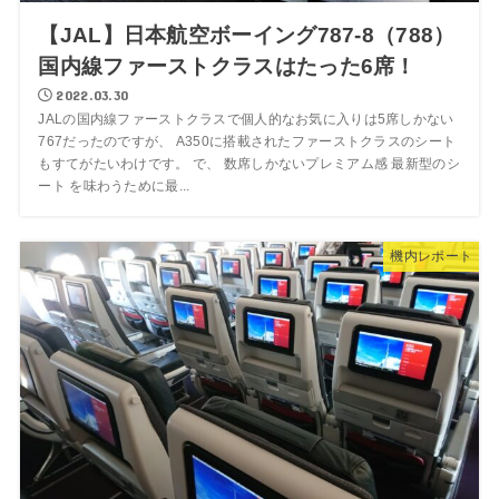
【JAL】日本航空ボーイング787-8（788）
国内線ファーストクラスはたった6席！
2022.03.30
JALの国内線ファーストクラスで個人的なお気に入りは5席しかない
767だったのですが、 A350に搭載されたファーストクラスのシート
もすてがたいわけです。 で、 数席しかないプレミアム感 最新型のシ
ート を味わうために最...
機内レポート