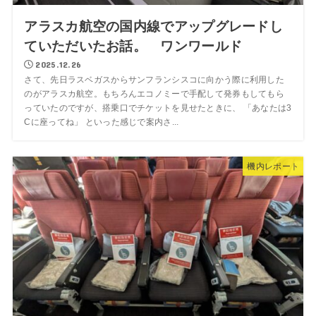
アラスカ航空の国内線でアップグレードし
ていただいたお話。 ワンワールド
2025.12.26
さて、先日ラスベガスからサンフランシスコに向かう際に利用した
のがアラスカ航空。もちろんエコノミーで手配して発券もしてもら
っていたのですが、搭乗口でチケットを見せたときに、 「あなたは3
Cに座ってね」 といった感じで案内さ...
機内レポート