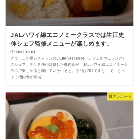
JALハワイ線エコノミークラスでは生江史
伸シェフ監修メニューが楽しめます。
2024.10.03
さて、三ツ星レストランのL’Effervescence（レフェルヴェソンス）
のシェフ、生江史伸が監修した機内食が、JALハワイ線エコノミーク
ラスで楽しめると聞いていそいそと。今回は787ですな。 で、さっ
そく機内食が登場...
機内レポート