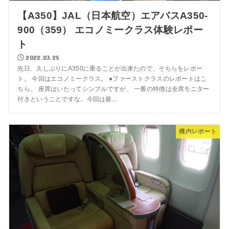
【A350】JAL（日本航空）エアバスA350-
900（359） エコノミークラス体験レポー
ト
2022.03.25
先日、久しぶりにA350に乗ることが出来たので、そちらをレポー
ト。 今回はエコノミークラス。 ●ファーストクラスのレポートはこ
ちら。 座席はいたってシンプルですが、 一番の特徴は全席モニター
付きということですな。今回は最...
機内レポート