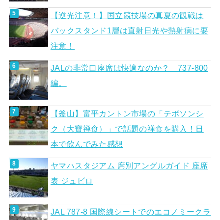
【逆光注意！】国立競技場の真夏の観戦は
バックスタンド1層は直射日光や熱射病に要
注意！
JALの非常口座席は快適なのか？ 737-800
編。
【釜山】富平カントン市場の「テボソンシ
ク（大寶禅食）」で話題の禅食を購入！日
本で飲んでみた感想
ヤマハスタジアム 席別アングルガイド 座席
表 ジュビロ
JAL 787-8 国際線シートでのエコノミークラ