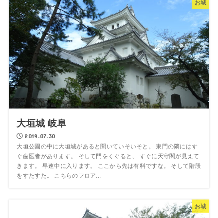
お城
大垣城 岐阜
2019.07.30
大垣公園の中に大垣城があると聞いていそいそと。 東門の隣にはす
ぐ歯医者があります。 そして門をくぐると、 すぐに天守閣が見えて
きます。 早速中に入ります。 ここから先は有料ですな。 そして階段
をすたすた。 こちらのフロア...
お城