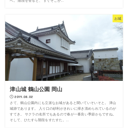
へ。 階段を登ると、 すぐそこが...
お城
津山城 鶴山公園 岡山
2019.08.02
さて、鶴山公園内にも立派なお城があると聞いていそいそと。 津山
城跡であります。 入り口の砂利がきれいに掃き清められているのが
すてき。 サクラの名所でもあるので春が一番良い季節かもですね。
そして、ひたすら階段をすたすた。...