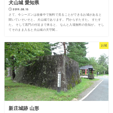
犬山城 愛知県
2019.08.15
さて、今シーズンは改修中で無料で見ることができるお城があると
聞いていそいそと。 犬山城であります。 門からすたすた。 すたす
た。 そして黒門の付近まで来ると、 なんと入場無料の告知が。 そし
てそのまま入ると犬山城の天守閣...
お城
新庄城跡 山形