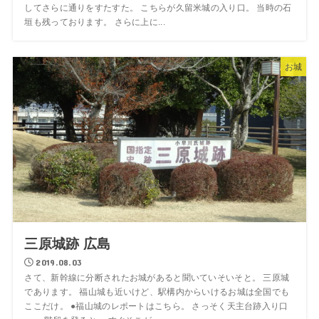
してさらに通りをすたすた。 こちらが久留米城の入り口。 当時の石
垣も残っております。 さらに上に...
お城
三原城跡 広島
2019.08.03
さて、新幹線に分断されたお城があると聞いていそいそと。 三原城
であります。 福山城も近いけど、駅構内からいけるお城は全国でも
ここだけ。 ●福山城のレポートはこちら。 さっそく天主台跡入り口