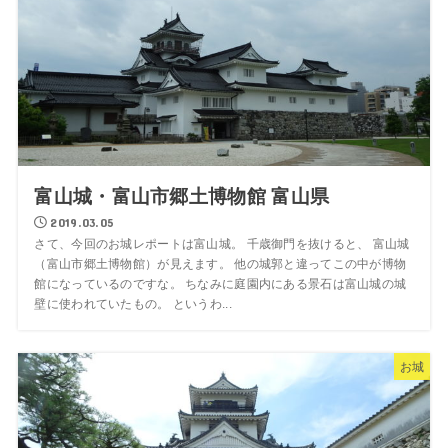
富山城・富山市郷土博物館 富山県
2019.03.05
さて、今回のお城レポートは富山城。 千歳御門を抜けると、 富山城
（富山市郷土博物館）が見えます。 他の城郭と違ってこの中が博物
館になっているのですな。 ちなみに庭園内にある景石は富山城の城
壁に使われていたもの。 というわ...
お城