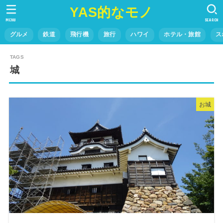
YAS的なモノ
MENU
SEARCH
グルメ
鉄道
飛行機
旅行
ハワイ
ホテル・旅館
ス
城
お城