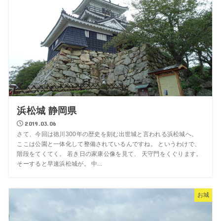
浜松城 静岡県
2019.03.06
さて、今回は徳川300年の歴史を刻む出世城と言われる浜松城へ。
ここは公園と一体化して整備されているんですね。 というわけで、
階段をてくてく。 若き日の家康公像を見て、 天守門をくぐります。
そーすると早速浜松城が。 中...
お城