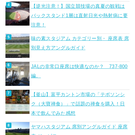
【逆光注意！】国立競技場の真夏の観戦は
バックスタンド1層は直射日光や熱射病に要
注意！
味の素スタジアム カテゴリー別・ 座席表 席
別見え方アングルガイド
JALの非常口座席は快適なのか？ 737-800
編。
【釜山】富平カントン市場の「テボソンシ
ク（大寶禅食）」で話題の禅食を購入！日
本で飲んでみた感想
ヤマハスタジアム 席別アングルガイド 座席