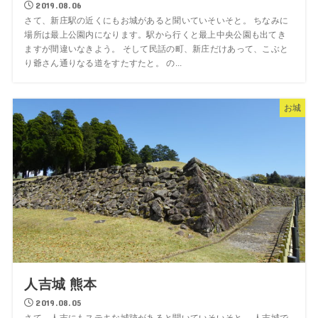
2019.08.06
さて、新庄駅の近くにもお城があると聞いていそいそと。 ちなみに
場所は最上公園内になります。駅から行くと最上中央公園も出てき
ますが間違いなきよう。 そして民話の町、新庄だけあって、こぶと
り爺さん通りなる道をすたすたと。 の...
お城
人吉城 熊本
2019.08.05
さて、人吉にもステキな城跡があると聞いていそいそと。 人吉城で