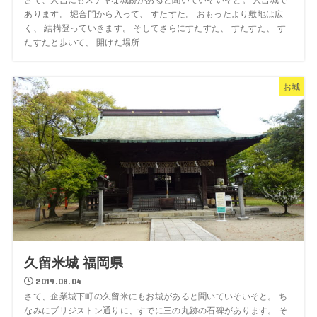
あります。 堀合門から入って、 すたすた。 おもったより敷地は広
く、 結構登っていきます。 そしてさらにすたすた、 すたすた、 す
たすたと歩いて、 開けた場所...
お城
久留米城 福岡県
2019.08.04
さて、企業城下町の久留米にもお城があると聞いていそいそと。 ち
なみにブリジストン通りに、すでに三の丸跡の石碑があります。 そ