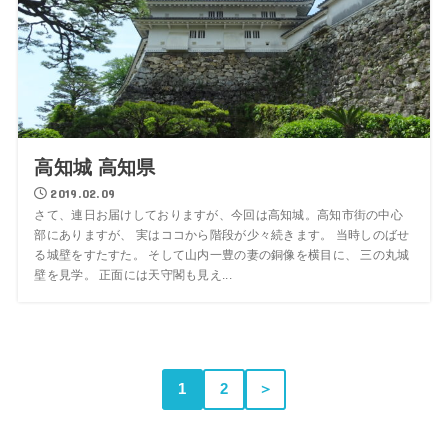
高知城 高知県
2019.02.09
さて、連日お届けしておりますが、今回は高知城。高知市街の中心
部にありますが、 実はココから階段が少々続きます。 当時しのばせ
る城壁をすたすた。 そして山内一豊の妻の銅像を横目に、 三の丸城
壁を見学。 正面には天守閣も見え...
1
2
＞