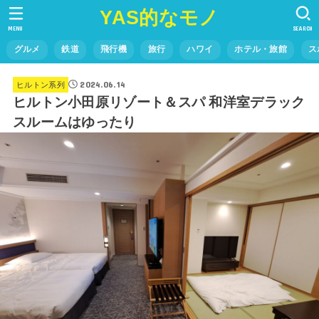
YAS的なモノ
MENU
SEARCH
グルメ
鉄道
飛行機
旅行
ハワイ
ホテル・旅館
ス
2024.06.14
ヒルトン系列
ヒルトン小田原リゾート＆スパ 和洋室デラック
スルームはゆったり