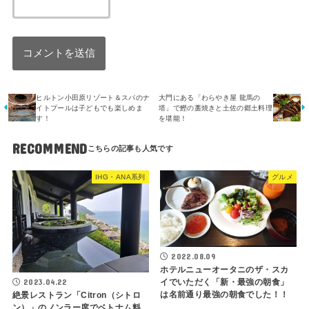
ヒルトン小田原リゾート＆スパのナ
大門にある「わらやき屋 龍馬の
イトプールは子どもでも楽しめま
塔」で鰹の藁焼きと土佐の郷土料理
す！
を堪能！
RECOMMEND
IHG・ANA系列
グルメ
2022.08.09
ホテルニューオータニのザ・スカ
イでいただく「新・最強の朝食」
2023.04.22
は名前通り最強の朝食でした！！
絶景レストラン「Citron（シトロ
ン）」のノンラー席でベトナム料