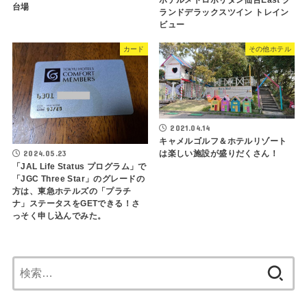
ホテルメトロポリタン仙台East グ
台場
ランドデラックスツイン トレイン
ビュー
カード
その他ホテル
2021.04.14
キャメルゴルフ＆ホテルリゾート
は楽しい施設が盛りだくさん！
2024.05.23
「JAL Life Status プログラム」で
「JGC Three Star」のグレードの
方は、東急ホテルズの「プラチ
ナ」ステータスをGETできる！さ
っそく申し込んでみた。
検
索: