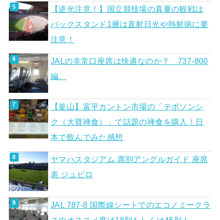
【逆光注意！】国立競技場の真夏の観戦は
バックスタンド1層は直射日光や熱射病に要
注意！
JALの非常口座席は快適なのか？ 737-800
編。
【釜山】富平カントン市場の「テボソンシ
ク（大寶禅食）」で話題の禅食を購入！日
本で飲んでみた感想
ヤマハスタジアム 席別アングルガイド 座席
表 ジュビロ
JAL 787-8 国際線シートでのエコノミークラ