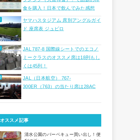
食を購入！日本で飲んでみた感想
ヤマハスタジアム 席別アングルガイ
ド 座席表 ジュビロ
JAL 787-8 国際線シートでのエコノ
ミークラスのオススメ席は18列もし
くは45列！
JAL（日本航空） 767-
300ER（763）の当たり席は28AC
オススメ記事
清水公園のバーベキュー買い出し！便