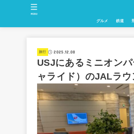
MENU
グルメ
鉄道
2025.12.08
旅行
USJにあるミニオン
ャライド）のJALラ