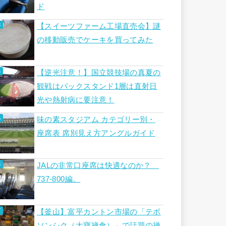
ド
【スイーツファーム工場直売会】謎
の移動販売でケーキを買ってみた
【逆光注意！】国立競技場の真夏の
観戦はバックスタンド1層は直射日
光や熱射病に要注意！
味の素スタジアム カテゴリー別・
座席表 席別見え方アングルガイド
JALの非常口座席は快適なのか？
737-800編。
【釜山】富平カントン市場の「テボ
ソンシク（大寶禅食）」で話題の禅