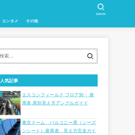
SEARCH
エンタメ
その他
検
索:
人気記事
エスコンフィールド フロア別・ 座
席表 席別見え方アングルガイド
東京ドーム バルコニー席（シーズ
ンシート）座席表 見え方完全ガイ