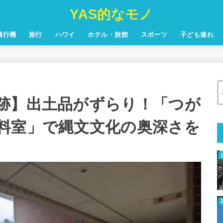
YAS的なモノ
飛行機
旅行
ハワイ
ホテル・旅館
スポーツ
子ども連れ
跡】出土品がずらり！「つが
料室」で縄文文化の奥深さを