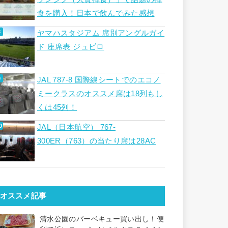
食を購入！日本で飲んでみた感想
ヤマハスタジアム 席別アングルガイ
ド 座席表 ジュビロ
JAL 787-8 国際線シートでのエコノ
ミークラスのオススメ席は18列もし
くは45列！
JAL（日本航空） 767-
300ER（763）の当たり席は28AC
オススメ記事
清水公園のバーベキュー買い出し！便