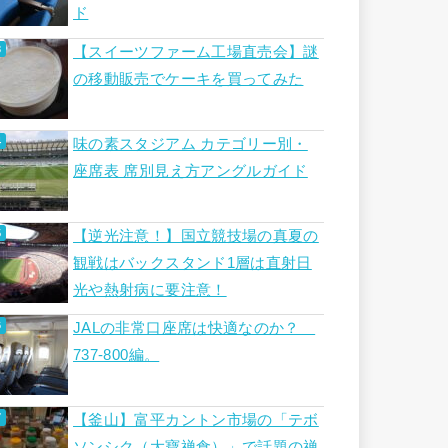
ド
【スイーツファーム工場直売会】謎
の移動販売でケーキを買ってみた
味の素スタジアム カテゴリー別・
座席表 席別見え方アングルガイド
【逆光注意！】国立競技場の真夏の
観戦はバックスタンド1層は直射日
光や熱射病に要注意！
JALの非常口座席は快適なのか？
737-800編。
【釜山】富平カントン市場の「テボ
ソンシク（大寶禅食）」で話題の禅