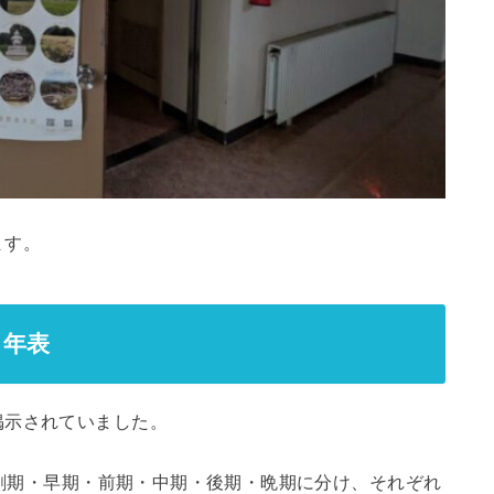
ます。
る年表
掲示されていました。
草創期・早期・前期・中期・後期・晩期に分け、それぞれ