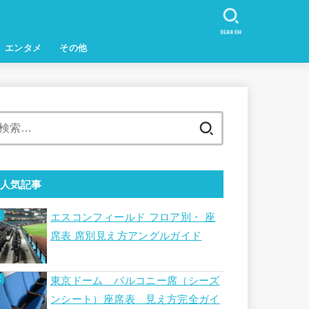
SEARCH
エンタメ
その他
検
索:
人気記事
エスコンフィールド フロア別・ 座
席表 席別見え方アングルガイド
東京ドーム バルコニー席（シーズ
ンシート）座席表 見え方完全ガイ