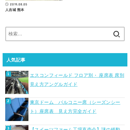
2019.08.05
人吉城 熊本
検
索:
人気記事
エスコンフィールド フロア別・ 座席表 席別
見え方アングルガイド
東京ドーム バルコニー席（シーズンシー
ト）座席表 見え方完全ガイド
【スイーツファーム工場直売会】謎の移動