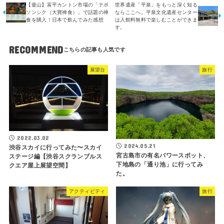
【釜山】富平カントン市場の「テボ
世界遺産「平泉」をもっと深く知る
ソンシク（大寶禅食）」で話題の禅
ならここへ。平泉文化遺産センター
食を購入！日本で飲んでみた感想
は入館料無料で楽しむことができま
す。
RECOMMEND
展望台
旅行
2022.03.02
2024.05.21
渋谷スカイに行ってみた〜スカイ
宮古島市の有名パワースポット、
ステージ編【渋谷スクランブルス
下地島の「通り池」に行ってみ
クエア屋上展望空間】
た。
アクティビティ
旅行