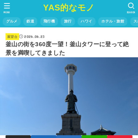
YAS的なモノ
MENU
SEARCH
グルメ
鉄道
飛行機
旅行
ハワイ
ホテル・旅館
ス
2026.06.23
展望台
釜山の街を360度一望！釜山タワーに登って絶
景を満喫してきました