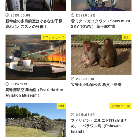
2020.05.08
2021.05.22
新幹線の多目的室は小さなお子様
雪ミク スカイタウン（Snow miku
連れにオススメの設備！
SKY TOWN） 新千歳空港
アクティビティ
旅行
2020.10.18
2024.11.19
宝登山小動物公園 秩父・長瀞
真珠湾航空博物館（Pearl Harbor
Aviation Museum）
お城
その他ホテル
2015.08.09
フィリピン・エルニド旅行記まと
め。 パラワン島（Palawan
Island）