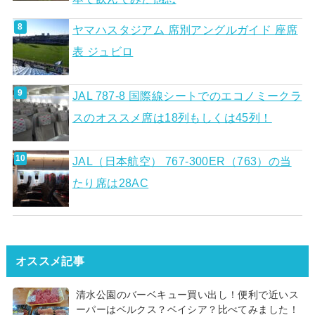
ヤマハスタジアム 席別アングルガイド 座席
表 ジュビロ
JAL 787-8 国際線シートでのエコノミークラ
スのオススメ席は18列もしくは45列！
JAL（日本航空） 767-300ER（763）の当
たり席は28AC
オススメ記事
清水公園のバーベキュー買い出し！便利で近いス
ーパーはベルクス？ベイシア？比べてみました！