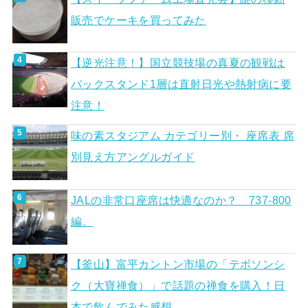
販売でケーキを買ってみた
【逆光注意！】国立競技場の真夏の観戦は
バックスタンド1層は直射日光や熱射病に要
注意！
味の素スタジアム カテゴリー別・ 座席表 席
別見え方アングルガイド
JALの非常口座席は快適なのか？ 737-800
編。
【釜山】富平カントン市場の「テボソンシ
ク（大寶禅食）」で話題の禅食を購入！日
本で飲んでみた感想