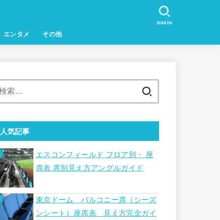
SEARCH
エンタメ
その他
検
索:
人気記事
エスコンフィールド フロア別・ 座
席表 席別見え方アングルガイド
東京ドーム バルコニー席（シーズ
ンシート）座席表 見え方完全ガイ