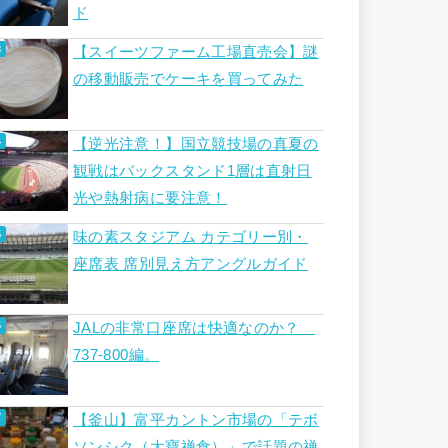
ド
【スイーツファーム工場直売会】謎
の移動販売でケーキを買ってみた
【逆光注意！】国立競技場の真夏の
観戦はバックスタンド1層は直射日
光や熱射病に要注意！
味の素スタジアム カテゴリー別・
座席表 席別見え方アングルガイド
JALの非常口座席は快適なのか？
737-800編。
【釜山】富平カントン市場の「テボ
ソンシク（大寶禅食）」で話題の禅