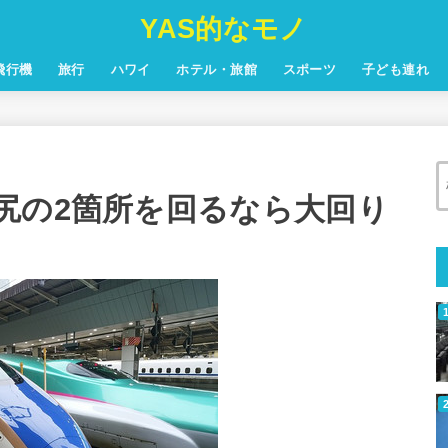
YAS的なモノ
飛行機
旅行
ハワイ
ホテル・旅館
スポーツ
子ども連れ
尻の2箇所を回るなら大回り