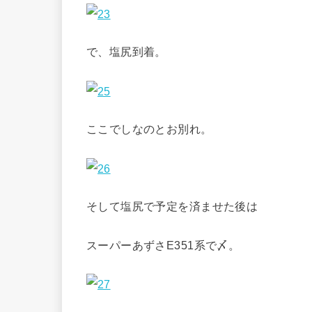
で、塩尻到着。
ここでしなのとお別れ。
そして塩尻で予定を済ませた後は
スーパーあずさE351系で〆。