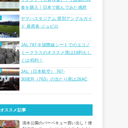
食を購入！日本で飲んでみた感想
ヤマハスタジアム 席別アングルガイ
ド 座席表 ジュビロ
JAL 787-8 国際線シートでのエコノ
ミークラスのオススメ席は18列もし
くは45列！
JAL（日本航空） 767-
300ER（763）の当たり席は28AC
オススメ記事
清水公園のバーベキュー買い出し！便