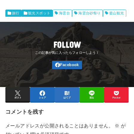
旅行
観光スポット
海雲台
海雲台砂祭り
釜山観光
FOLLOW
ポスト
シェア
はてブ
送る
Pocket
コメントを残す
メールアドレスが公開されることはありません。
※
が