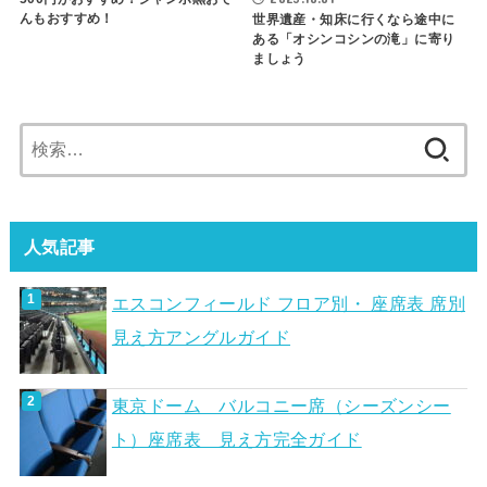
んもおすすめ！
世界遺産・知床に行くなら途中に
ある「オシンコシンの滝」に寄り
ましょう
検
索:
人気記事
エスコンフィールド フロア別・ 座席表 席別
見え方アングルガイド
東京ドーム バルコニー席（シーズンシー
ト）座席表 見え方完全ガイド