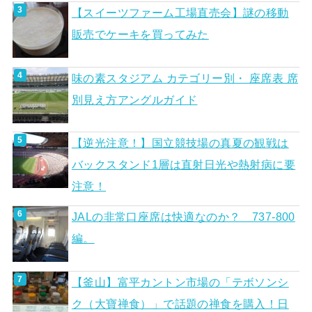
【スイーツファーム工場直売会】謎の移動
販売でケーキを買ってみた
味の素スタジアム カテゴリー別・ 座席表 席
別見え方アングルガイド
【逆光注意！】国立競技場の真夏の観戦は
バックスタンド1層は直射日光や熱射病に要
注意！
JALの非常口座席は快適なのか？ 737-800
編。
【釜山】富平カントン市場の「テボソンシ
ク（大寶禅食）」で話題の禅食を購入！日