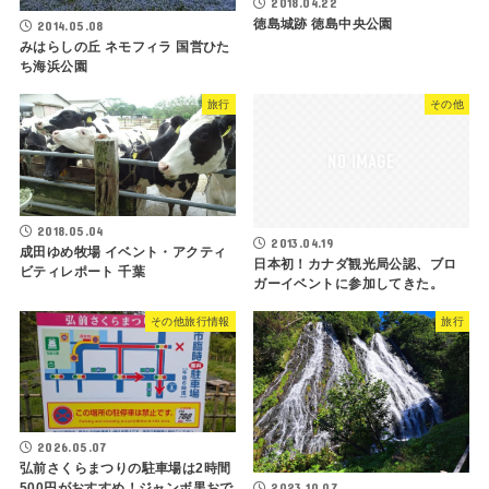
2018.04.22
徳島城跡 徳島中央公園
2014.05.08
みはらしの丘 ネモフィラ 国営ひた
ち海浜公園
旅行
その他
2018.05.04
2013.04.19
成田ゆめ牧場 イベント・アクティ
日本初！カナダ観光局公認、ブロ
ビティレポート 千葉
ガーイベントに参加してきた。
その他旅行情報
旅行
2026.05.07
弘前さくらまつりの駐車場は2時間
500円がおすすめ！ジャンボ黒おで
2023.10.07