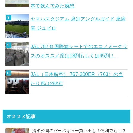
本で飲んでみた感想
ヤマハスタジアム 席別アングルガイド 座席
表 ジュビロ
JAL 787-8 国際線シートでのエコノミークラ
スのオススメ席は18列もしくは45列！
JAL（日本航空） 767-300ER（763）の当
たり席は28AC
オススメ記事
清水公園のバーベキュー買い出し！便利で近いス