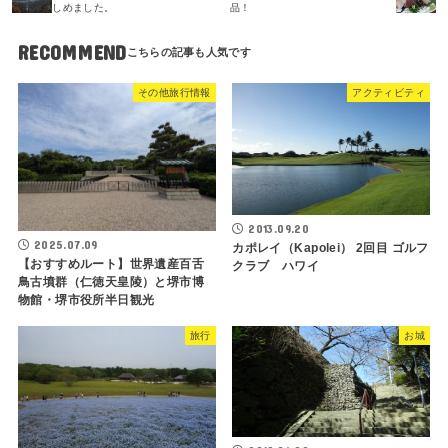
しめました。
品！
RECOMMEND
その他旅行情報
アクティビティ
2013.09.20
2025.07.09
カポレイ（Kapolei） 2回目 ゴルフ
【おすすめルート】世界遺産百舌
クラブ ハワイ
鳥古墳群（仁徳天皇陵）と堺市博
物館・堺市役所半日観光
旅行
お城