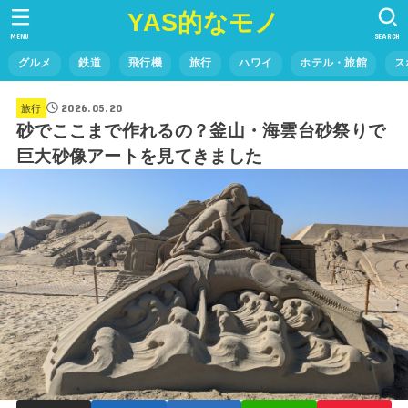
YAS的なモノ
MENU
SEARCH
グルメ
鉄道
飛行機
旅行
ハワイ
ホテル・旅館
ス
2026.05.20
旅行
砂でここまで作れるの？釜山・海雲台砂祭りで
巨大砂像アートを見てきました