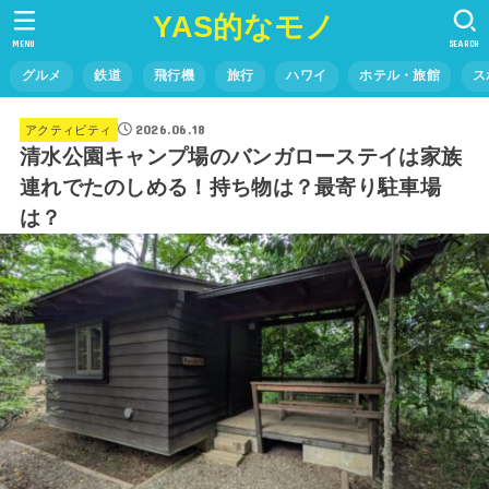
YAS的なモノ
MENU
SEARCH
グルメ
鉄道
飛行機
旅行
ハワイ
ホテル・旅館
ス
2026.06.18
アクティビティ
清水公園キャンプ場のバンガローステイは家族
連れでたのしめる！持ち物は？最寄り駐車場
は？