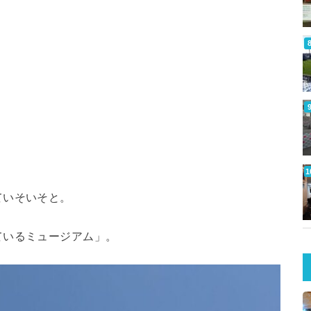
ていそいそと。
ているミュージアム」。