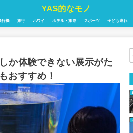
YAS的なモノ
飛行機
旅行
ハワイ
ホテル・旅館
スポーツ
子ども連れ
しか体験できない展示がた
もおすすめ！