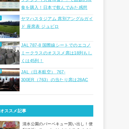
食を購入！日本で飲んでみた感想
ヤマハスタジアム 席別アングルガイ
ド 座席表 ジュビロ
JAL 787-8 国際線シートでのエコノ
ミークラスのオススメ席は18列もし
くは45列！
JAL（日本航空） 767-
300ER（763）の当たり席は28AC
オススメ記事
清水公園のバーベキュー買い出し！便