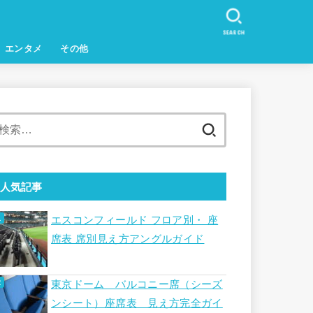
SEARCH
エンタメ
その他
検
索:
人気記事
エスコンフィールド フロア別・ 座
席表 席別見え方アングルガイド
東京ドーム バルコニー席（シーズ
ンシート）座席表 見え方完全ガイ