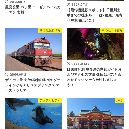
2013.05.21
2024.07.11
里見公園 バラ園 ローゼンハイムガ
【飛行機撮影スポット】千里川土
ーデン 市川
手までの徒歩ルートは2種類。最寄
り駐車場はどこ？
その他旅行情報
その他旅行情報
2020.08.16
日原鍾乳洞 奥多摩の内部ガイドお
よびアクセス方法 休日はバスと合
2009.05.21
わせてタクシーも検討しましょ
ザ・ガン号 大陸縦断鉄道の旅 ダー
う！
ゥインからアリススプリングス オ
ーストラリア
アクティビティ
旅行