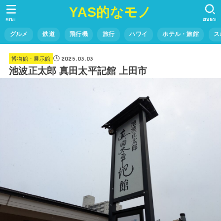
YAS的なモノ
MENU
SEARCH
グルメ
鉄道
飛行機
旅行
ハワイ
ホテル・旅館
ス
2025.03.03
博物館・展示館
池波正太郎 真田太平記館 上田市