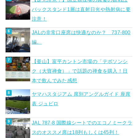
バックスタンド1層は直射日光や熱射病に要
注意！
JALの非常口座席は快適なのか？ 737-800
編。
【釜山】富平カントン市場の「テボソンシ
ク（大寶禅食）」で話題の禅食を購入！日
本で飲んでみた感想
ヤマハスタジアム 席別アングルガイド 座席
表 ジュビロ
JAL 787-8 国際線シートでのエコノミークラ
スのオススメ席は18列もしくは45列！