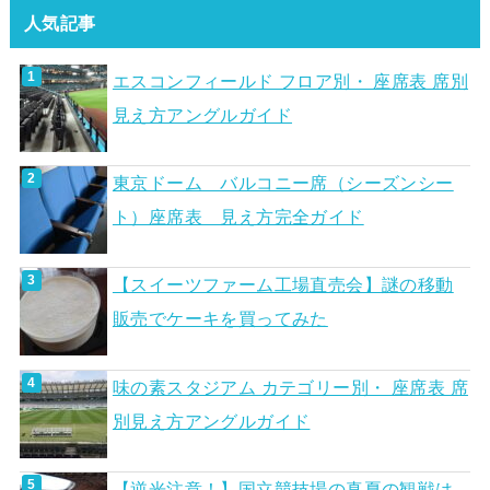
人気記事
エスコンフィールド フロア別・ 座席表 席別
見え方アングルガイド
東京ドーム バルコニー席（シーズンシー
ト）座席表 見え方完全ガイド
【スイーツファーム工場直売会】謎の移動
販売でケーキを買ってみた
味の素スタジアム カテゴリー別・ 座席表 席
別見え方アングルガイド
【逆光注意！】国立競技場の真夏の観戦は