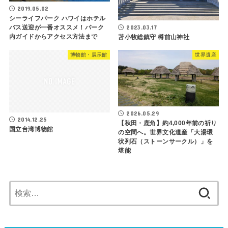
2019.05.02
シーライフパーク ハワイはホテル
2023.03.17
バス送迎が一番オススメ！パーク
内ガイドからアクセス方法まで
苫小牧総鎮守 樽前山神社
博物館・展示館
世界遺産
2026.05.29
2014.12.25
【秋田・鹿角】約4,000年前の祈り
国立台湾博物館
の空間へ。世界文化遺産「大湯環
状列石（ストーンサークル）」を
堪能
検
索: