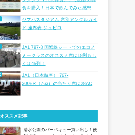
食を購入！日本で飲んでみた感想
ヤマハスタジアム 席別アングルガイ
ド 座席表 ジュビロ
JAL 787-8 国際線シートでのエコノ
ミークラスのオススメ席は18列もし
くは45列！
JAL（日本航空） 767-
300ER（763）の当たり席は28AC
オススメ記事
清水公園のバーベキュー買い出し！便