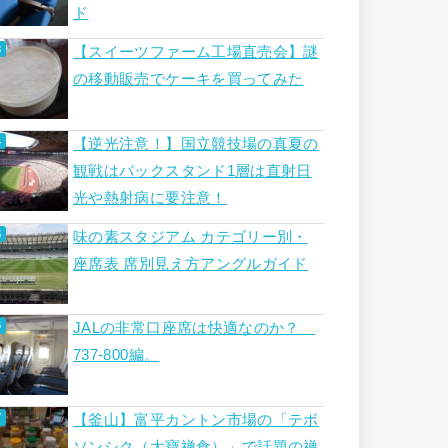
ド
【スイーツファーム工場直売会】謎
の移動販売でケーキを買ってみた
【逆光注意！】国立競技場の真夏の
観戦はバックスタンド1層は直射日
光や熱射病に要注意！
味の素スタジアム カテゴリー別・
座席表 席別見え方アングルガイド
JALの非常口座席は快適なのか？
737-800編。
【釜山】富平カントン市場の「テボ
ソンシク（大寶禅食）」で話題の禅