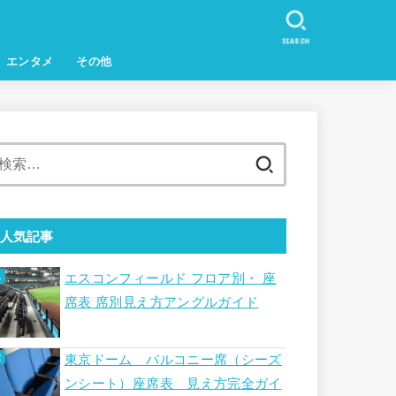
SEARCH
エンタメ
その他
検
索:
人気記事
エスコンフィールド フロア別・ 座
席表 席別見え方アングルガイド
東京ドーム バルコニー席（シーズ
ンシート）座席表 見え方完全ガイ