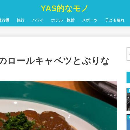
YAS的なモノ
飛行機
旅行
ハワイ
ホテル・旅館
スポーツ
子ども連れ
のロールキャベツとぶりな