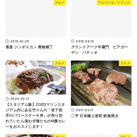
グルメ
アルコール・ドリンク
2015.03.20
2010.08.10
喜楽 ジンギスカン 青物横丁
グランドアーク半蔵門 ビアガー
デン パティオ
グルメ
グルメ
2022.05.17
【スタジアム飯】ZOZOマリンスタ
ジアム内にある竹りんの「岩下投
2017.04.11
手のパワーステーキ丼」が売り切
二平 日本橋人形町 鉄板焼き
れていたら迷わず俺たちのM勝カレ
ーをおススメします！