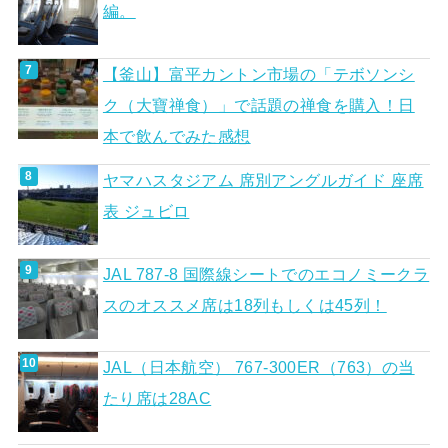
編。
【釜山】富平カントン市場の「テボソンシ
ク（大寶禅食）」で話題の禅食を購入！日
本で飲んでみた感想
ヤマハスタジアム 席別アングルガイド 座席
表 ジュビロ
JAL 787-8 国際線シートでのエコノミークラ
スのオススメ席は18列もしくは45列！
JAL（日本航空） 767-300ER（763）の当
たり席は28AC