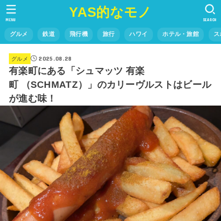
YAS的なモノ
MENU
SEARCH
グルメ
鉄道
飛行機
旅行
ハワイ
ホテル・旅館
ス
2025.08.28
グルメ
有楽町にある「シュマッツ 有楽
町 （SCHMATZ）」のカリーヴルストはビール
が進む味！