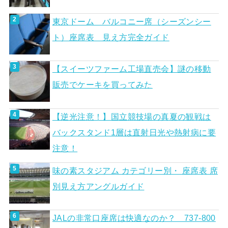
東京ドーム バルコニー席（シーズンシー
ト）座席表 見え方完全ガイド
【スイーツファーム工場直売会】謎の移動
販売でケーキを買ってみた
【逆光注意！】国立競技場の真夏の観戦は
バックスタンド1層は直射日光や熱射病に要
注意！
味の素スタジアム カテゴリー別・ 座席表 席
別見え方アングルガイド
JALの非常口座席は快適なのか？ 737-800