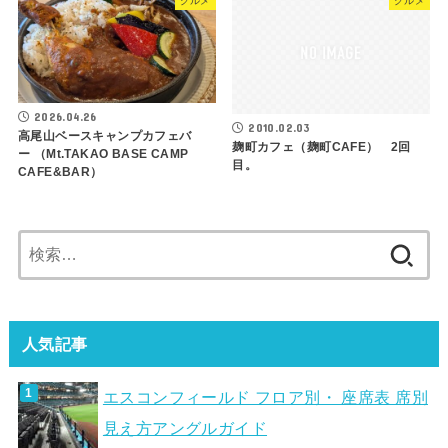
グルメ
グルメ
2026.04.26
2010.02.03
高尾山ベースキャンプカフェバ
麹町カフェ（麹町CAFE） 2回
ー （Mt.TAKAO BASE CAMP
目。
CAFE&BAR）
検
索:
人気記事
エスコンフィールド フロア別・ 座席表 席別
見え方アングルガイド