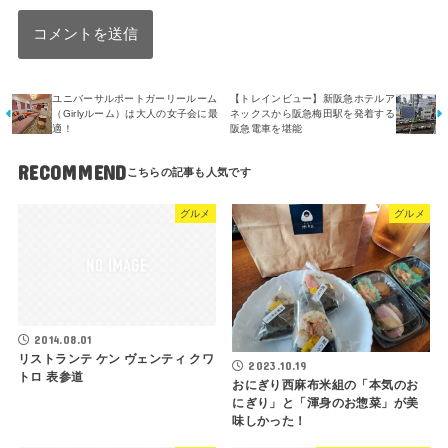
ユニバーサルポートガーリールーム
【トレインビュー】新阪急ホテルア
（Girlyルーム）は大人の女子会に最
ネックスから阪急梅田駅を発着する
適！
阪急電車を堪能
RECOMMEND
グルメ
グルメ
2014.08.01
リストランテ ケン ヴェンティ クワ
2023.10.19
トロ 表参道
おにぎり西麻布米組の「本気のお
にぎり」と「渾身のお惣菜」が美
味しかった！