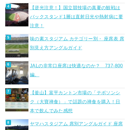
【逆光注意！】国立競技場の真夏の観戦は
バックスタンド1層は直射日光や熱射病に要
注意！
味の素スタジアム カテゴリー別・ 座席表 席
別見え方アングルガイド
JALの非常口座席は快適なのか？ 737-800
編。
【釜山】富平カントン市場の「テボソンシ
ク（大寶禅食）」で話題の禅食を購入！日
本で飲んでみた感想
ヤマハスタジアム 席別アングルガイド 座席