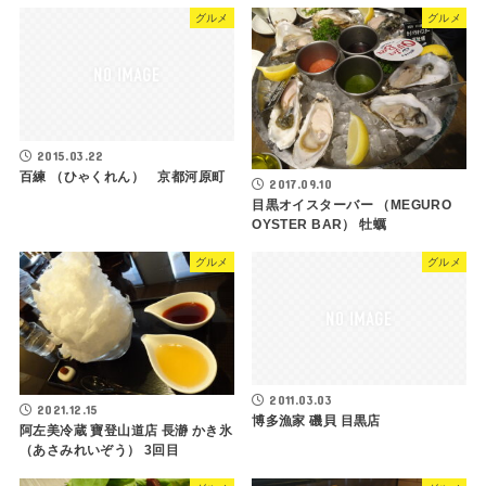
グルメ
グルメ
2015.03.22
百練 （ひゃくれん） 京都河原町
2017.09.10
目黒オイスターバー （MEGURO
OYSTER BAR） 牡蠣
グルメ
グルメ
2011.03.03
2021.12.15
博多漁家 磯貝 目黒店
阿左美冷蔵 寶登山道店 長瀞 かき氷
（あさみれいぞう） 3回目