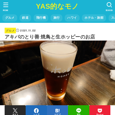
YAS的なモノ
MENU
SEARCH
グルメ
鉄道
飛行機
旅行
ハワイ
ホテル・旅館
ス
2021.11.02
グルメ
アキバのとり善 焼鳥と生ホッピーのお店
ポスト
シェア
はてブ
送る
Pocket