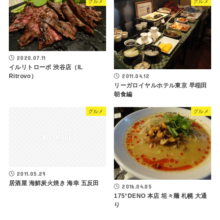
グルメ
グルメ
2020.07.11
イルリトローボ 渋谷店（IL
2011.04.12
Ritrovo）
リーガロイヤルホテル東京 早稲田
朝食編
グルメ
グルメ
2011.05.29
居酒屋 海鮮炭火焼き 海幸 五反田
2016.04.05
175°DENO 本店 坦々麺 札幌 大通
り