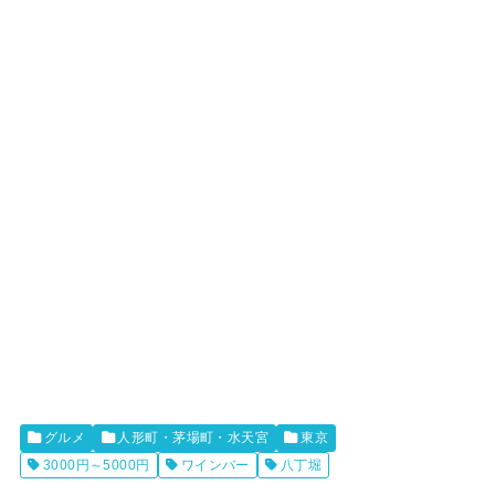
グルメ
人形町・茅場町・水天宮
東京
3000円～5000円
ワインバー
八丁堀