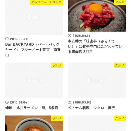
アルコール・ドリンク
グルメ
2026.06.16
2014.02.28
本八幡の「味楽亭（みらくて
Bar BACKYARD（バー・バック
い）」は牝牛専門にこだわってい
ヤード） ブルーノート東京 南青
る焼肉店 2回目
山
グルメ
グルメ
2010.01.04
2008.03.02
蜂屋 旭川ラーメン 旭川5条店
ベトナム料理 シクロ 藤沢
グルメ
グルメ