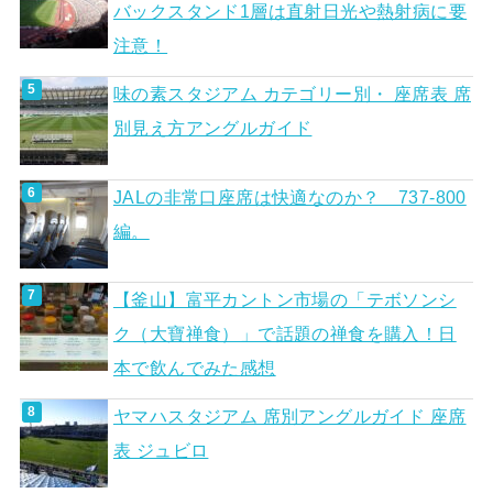
バックスタンド1層は直射日光や熱射病に要
注意！
味の素スタジアム カテゴリー別・ 座席表 席
別見え方アングルガイド
JALの非常口座席は快適なのか？ 737-800
編。
【釜山】富平カントン市場の「テボソンシ
ク（大寶禅食）」で話題の禅食を購入！日
本で飲んでみた感想
ヤマハスタジアム 席別アングルガイド 座席
表 ジュビロ