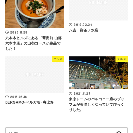
2010.02.24
八吉 御茶ノ水店
2023.11.28
六本木ヒルズにある「蕎麦前 山都
六本木店」の山都コースが絶品で
した！
グルメ
グルメ
2021.11.27
2013.03.16
東京ドームのバルコニー席のブッ
bERGAMO(ベルガモ) 恵比寿
フェが美味しくなっていてびっく
りした。
検