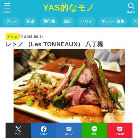
YAS的なモノ
MENU
SEARCH
グルメ
鉄道
飛行機
旅行
ハワイ
ホテル・旅館
ス
2015.08.11
グルメ
レトノ （Les TONNEAUX） 八丁堀
ポスト
シェア
はてブ
送る
Pocket