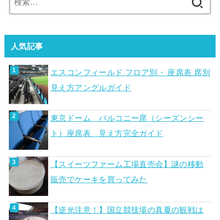
索:
人気記事
エスコンフィールド フロア別・ 座席表 席別
見え方アングルガイド
東京ドーム バルコニー席（シーズンシー
ト）座席表 見え方完全ガイド
【スイーツファーム工場直売会】謎の移動
販売でケーキを買ってみた
【逆光注意！】国立競技場の真夏の観戦は