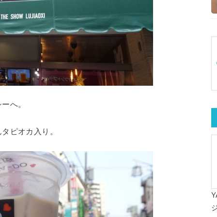
シーへ。
んタピオカ入り。