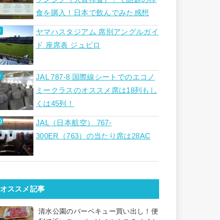
食を購入！日本で飲んでみた感想
ヤマハスタジアム 席別アングルガイ
ド 座席表 ジュビロ
JAL 787-8 国際線シートでのエコノ
ミークラスのオススメ席は18列もし
くは45列！
JAL（日本航空） 767-
300ER（763）の当たり席は28AC
オススメ記事
清水公園のバーベキュー買い出し！便