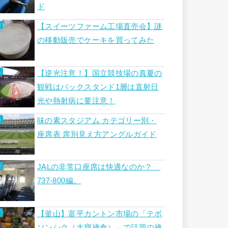
ド
【スイーツファーム工場直売会】謎
の移動販売でケーキを買ってみた
【逆光注意！】国立競技場の真夏の
観戦はバックスタンド1層は直射日
光や熱射病に要注意！
味の素スタジアム カテゴリー別・
座席表 席別見え方アングルガイド
JALの非常口座席は快適なのか？
737-800編。
【釜山】富平カントン市場の「テボ
ソンシク（大寶禅食）」で話題の禅