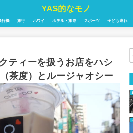
YAS的なモノ
飛行機
旅行
ハワイ
ホテル・旅館
スポーツ
子ども連れ
クティーを扱うお店をハシ
O （茶度）とルージャオシー