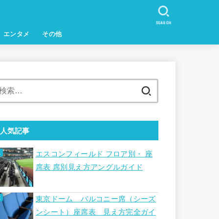
SEARCH
エンタメ
その他
検
索:
人気記事
エスコンフィールド フロア別・ 座
席表 席別見え方アングルガイド
東京ドーム バルコニー席（シーズ
ンシート）座席表 見え方完全ガイ