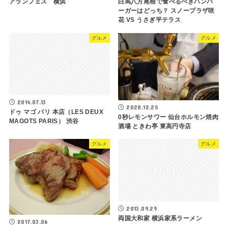
アランフェス 横浜
白馬八方尾根で食べるべきハンバ
ーガーはどっち？ スノープラザ咲
花 VS うさぎ平テラス
グルメ
グルメ
2014.07.13
2020.12.25
ドゥ マゴ パリ 本店（LES DEUX
0秒レモンサワー 仙台ホルモン焼肉
MAGOTS PARIS） 渋谷
酒場 ときわ亭 東高円寺店
グルメ
グルメ
2013.09.29
両国大和家 横浜家系ラーメン
2017.03.06