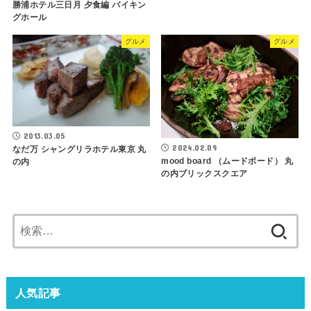
勝浦ホテル三日月 夕食編 バイキン
グホール
グルメ
グルメ
2013.03.05
2024.02.09
なだ万 シャングリラホテル東京 丸
mood board （ムードボード） 丸
の内
の内ブリックスクエア
検
索:
人気記事