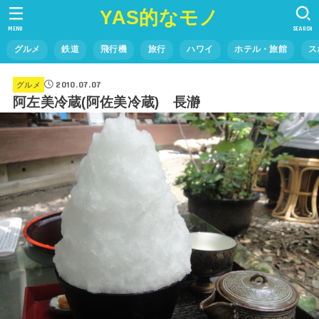
YAS的なモノ
MENU
SEARCH
グルメ
鉄道
飛行機
旅行
ハワイ
ホテル・旅館
ス
2010.07.07
グルメ
阿左美冷蔵(阿佐美冷蔵) 長瀞