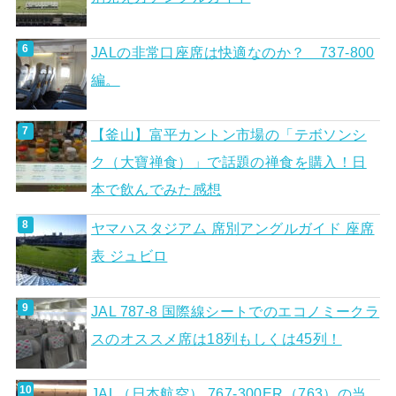
JALの非常口座席は快適なのか？ 737-800
編。
【釜山】富平カントン市場の「テボソンシ
ク（大寶禅食）」で話題の禅食を購入！日
本で飲んでみた感想
ヤマハスタジアム 席別アングルガイド 座席
表 ジュビロ
JAL 787-8 国際線シートでのエコノミークラ
スのオススメ席は18列もしくは45列！
JAL（日本航空） 767-300ER（763）の当