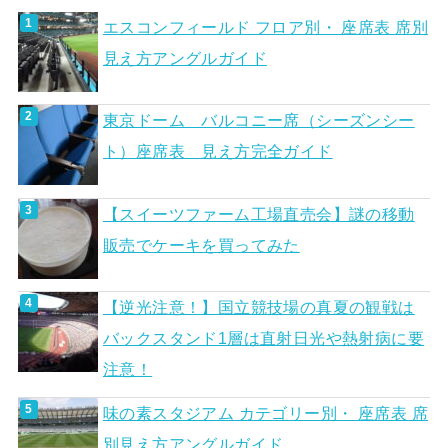
エスコンフィールド フロア別・ 座席表 席別
見え方アングルガイド
東京ドーム バルコニー席（シーズンシー
ト）座席表 見え方完全ガイド
【スイーツファーム工場直売会】謎の移動
販売でケーキを買ってみた
【逆光注意！】国立競技場の真夏の観戦は
バックスタンド1層は直射日光や熱射病に要
注意！
味の素スタジアム カテゴリー別・ 座席表 席
別見え方アングルガイド