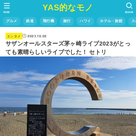
YAS的なモノ
MENU
SEARCH
グルメ
鉄道
飛行機
旅行
ハワイ
ホテル・旅館
ス
2023.10.02
エンタメ
サザンオールスターズ茅ヶ崎ライブ2023がとっ
ても素晴らしいライブでした！ セトリ