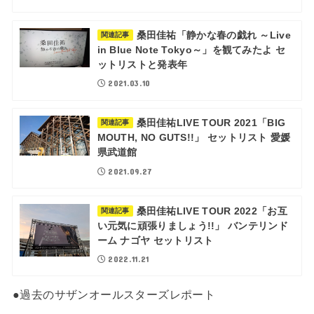
桑田佳祐「静かな春の戯れ ～Live
関連記事
in Blue Note Tokyo～」を観てみたよ セ
ットリストと発表年
2021.03.10
桑田佳祐LIVE TOUR 2021「BIG
関連記事
MOUTH, NO GUTS!!」 セットリスト 愛媛
県武道館
2021.09.27
桑田佳祐LIVE TOUR 2022「お互
関連記事
い元気に頑張りましょう!!」 バンテリンド
ーム ナゴヤ セットリスト
2022.11.21
●過去のサザンオールスターズレポート