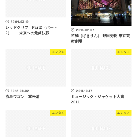
2009.03.12
レッドクリフ Part2（パート
2016.02.03
2） －未来への最終決戦－
逆鱗（げきりん） 野田秀樹 東京芸
術劇場
エンタメ
エンタメ
2012.08.02
2011.10.17
流星ワゴン 重松清
ミュージック・ジャケット大賞
2011
エンタメ
エンタメ