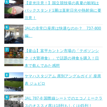
【逆光注意！】国立競技場の真夏の観戦は
バックスタンド1層は直射日光や熱射病に要
注意！
JALの非常口座席は快適なのか？ 737-800
編。
【釜山】富平カントン市場の「テボソンシ
ク（大寶禅食）」で話題の禅食を購入！日
本で飲んでみた感想
ヤマハスタジアム 席別アングルガイド 座席
表 ジュビロ
JAL 787-8 国際線シートでのエコノミークラ
スのオススメ席は18列もしくは45列！