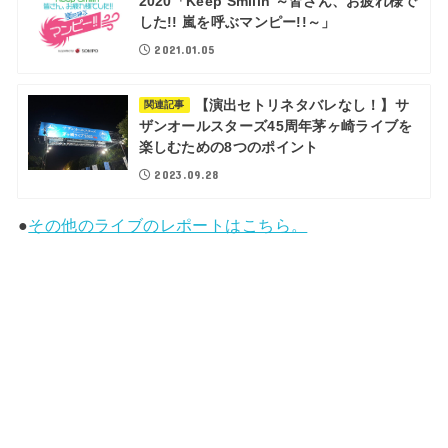
2020「Keep Smilin’～皆さん、お疲れ様で
した!! 嵐を呼ぶマンピー!!～」
2021.01.05
【演出セトリネタバレなし！】サ
関連記事
ザンオールスターズ45周年茅ヶ崎ライブを
楽しむための8つのポイント
2023.09.28
●
その他のライブのレポートはこちら。