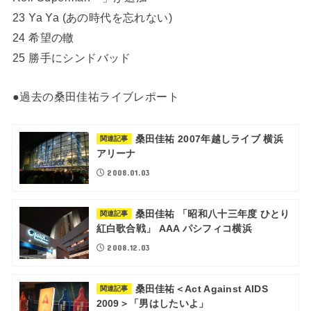
23 Ya Ya (あの時代を忘れない)
24 希望の轍
25 勝手にシンドバッド
●過去の桑田佳祐ライブレポート
桑田佳祐 2007年越しライブ 横浜
関連記事
アリーナ
2008.01.03
桑田佳祐 「昭和八十三年度 ひとり
関連記事
紅白歌合戦」 AAA パシフィコ横浜
2008.12.03
桑田佳祐＜Act Against AIDS
関連記事
2009＞「男はしたいよ」