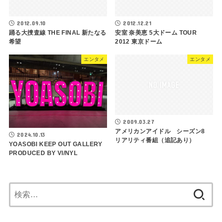
2012.09.10
2012.12.21
踊る大捜査線 THE FINAL 新たなる
安室 奈美恵 5大ドーム TOUR
希望
2012 東京ドーム
エンタメ
エンタメ
2009.03.27
アメリカンアイドル シーズン8
2024.10.13
リアリティ番組（追記あり）
YOASOBI KEEP OUT GALLERY
PRODUCED BY VI/NYL
検
索: