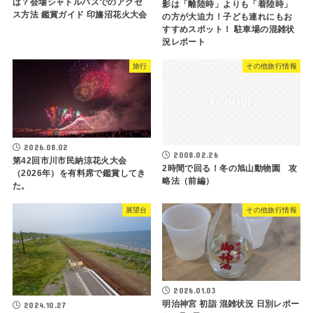
は？会場シャトルバスでのアクセ
影は「離陸時」よりも「着陸時」
ス方法 鑑賞ガイド 印旛沼花火大会
の方が大迫力！子ども連れにもお
すすめスポット！ 駐車場の混雑状
況レポート
旅行
その他旅行情報
2026.08.02
2008.02.26
第42回市川市民納涼花火大会
2時間で回る！冬の旭山動物園 攻
（2026年）を有料席で鑑賞してき
略法（前編）
た。
展望台
その他旅行情報
2026.01.03
明治神宮 初詣 混雑状況 日別レポー
2024.10.27