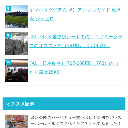
ヤマハスタジアム 席別アングルガイド 座席
表 ジュビロ
JAL 787-8 国際線シートでのエコノミークラ
スのオススメ席は18列もしくは45列！
JAL（日本航空） 767-300ER（763）の当
たり席は28AC
オススメ記事
清水公園のバーベキュー買い出し！便利で近いス
ーパーはベルクス？ベイシア？比べてみました！