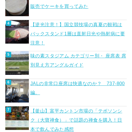
販売でケーキを買ってみた
【逆光注意！】国立競技場の真夏の観戦は
バックスタンド1層は直射日光や熱射病に要
注意！
味の素スタジアム カテゴリー別・ 座席表 席
別見え方アングルガイド
JALの非常口座席は快適なのか？ 737-800
編。
【釜山】富平カントン市場の「テボソンシ
ク（大寶禅食）」で話題の禅食を購入！日
本で飲んでみた感想