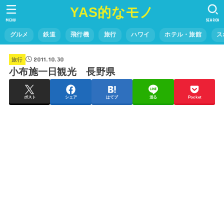
YAS的なモノ
MENU
SEARCH
グルメ
鉄道
飛行機
旅行
ハワイ
ホテル・旅館
ス
2011.10.30
旅行
小布施一日観光 長野県
ポスト
シェア
はてブ
送る
Pocket