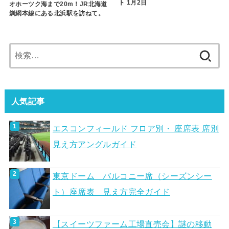
ト 1月2日
オホーツク海まで20m！JR北海道
釧網本線にある北浜駅を訪ねて。
検
索:
人気記事
エスコンフィールド フロア別・ 座席表 席別
見え方アングルガイド
東京ドーム バルコニー席（シーズンシー
ト）座席表 見え方完全ガイド
【スイーツファーム工場直売会】謎の移動