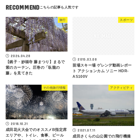
RECOMMEND
旅行
スポーツ
2026.04.28
2015.03.08
【銚子・妙福寺 藤まつり】まるで
苗場スキー場 ゲレンデ動画レポー
紫のカーテン。圧巻の「臥龍の
ト アクションカム ソニー HDR-
藤」を見てきた
AS100V
その他旅行情報
アクティビティ
2018.10.31
成田花火大会でのオススメB指定席
2021.07.11
エリアや、トイレ、食事、ビール
成田さくらの山公園での飛行機撮