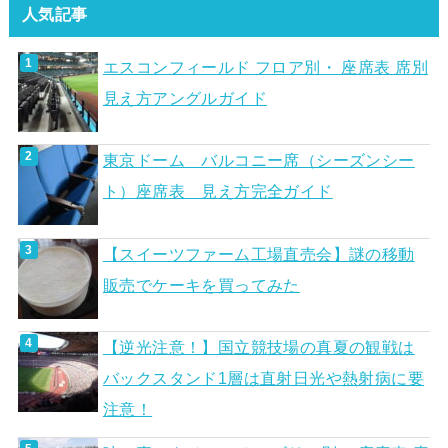
人気記事
エスコンフィールド フロア別・ 座席表 席別
見え方アングルガイド
東京ドーム バルコニー席（シーズンシー
ト）座席表 見え方完全ガイド
【スイーツファーム工場直売会】謎の移動
販売でケーキを買ってみた
【逆光注意！】国立競技場の真夏の観戦は
バックスタンド1層は直射日光や熱射病に要
注意！