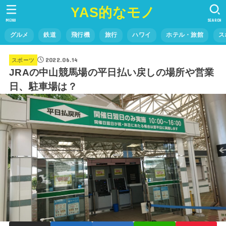
YAS的なモノ
MENU
SEARCH
グルメ
鉄道
飛行機
旅行
ハワイ
ホテル・旅館
ス
2022.06.14
スポーツ
JRAの中山競馬場の平日払い戻しの場所や営業
日、駐車場は？