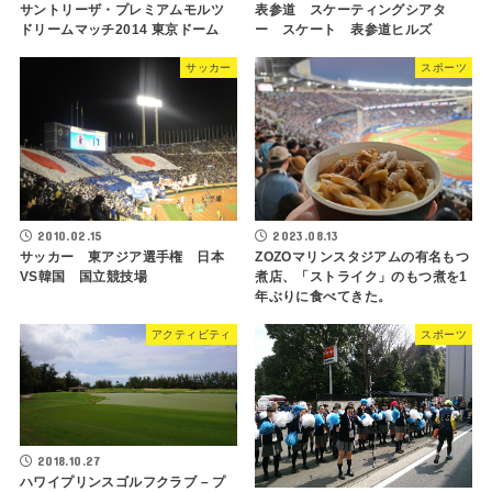
サントリーザ・プレミアムモルツ
表参道 スケーティングシアタ
ドリームマッチ2014 東京ドーム
ー スケート 表参道ヒルズ
サッカー
スポーツ
2010.02.15
2023.08.13
サッカー 東アジア選手権 日本
ZOZOマリンスタジアムの有名もつ
VS韓国 国立競技場
煮店、「ストライク」のもつ煮を1
年ぶりに食べてきた。
アクティビティ
スポーツ
2018.10.27
ハワイプリンスゴルフクラブ – プ