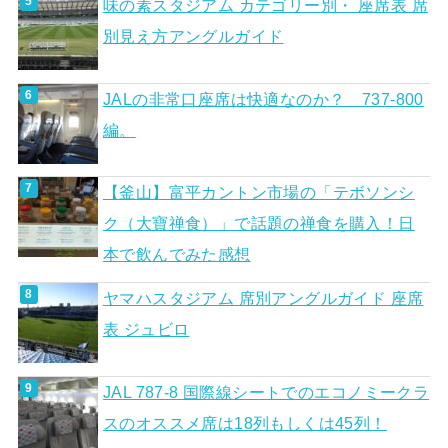
味の素スタジアム カテゴリー別・ 座席表 席
別見え方アングルガイド
JALの非常口座席は快適なのか？ 737-800
編。
【釜山】富平カントン市場の「テボソンシ
ク（大寶禅食）」で話題の禅食を購入！日
本で飲んでみた感想
ヤマハスタジアム 席別アングルガイド 座席
表 ジュビロ
JAL 787-8 国際線シートでのエコノミークラ
スのオススメ席は18列もしくは45列！