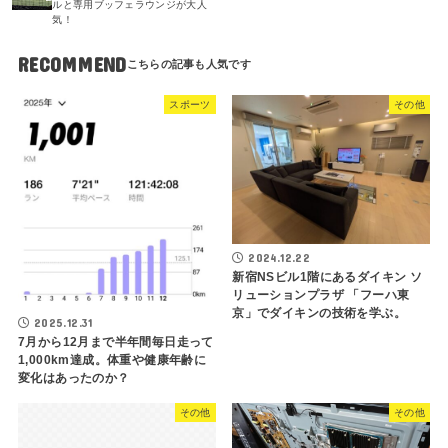
ルと専用ブッフェラウンジが大人
気！
RECOMMEND
スポーツ
その他
2024.12.22
新宿NSビル1階にあるダイキン ソ
リューションプラザ 「フーハ東
京」でダイキンの技術を学ぶ。
2025.12.31
7月から12月まで半年間毎日走って
1,000km達成。体重や健康年齢に
変化はあったのか？
その他
その他