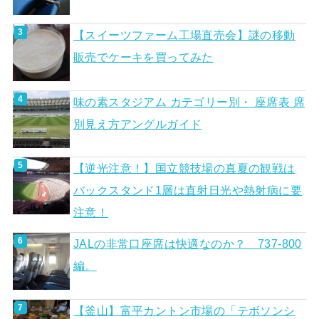
【スイーツファーム工場直売会】謎の移動
販売でケーキを買ってみた
味の素スタジアム カテゴリー別・ 座席表 席
別見え方アングルガイド
【逆光注意！】国立競技場の真夏の観戦は
バックスタンド1層は直射日光や熱射病に要
注意！
JALの非常口座席は快適なのか？ 737-800
編。
【釜山】富平カントン市場の「テボソンシ