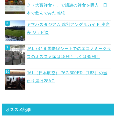
ク（大寶禅食）」で話題の禅食を購入！日
本で飲んでみた感想
ヤマハスタジアム 席別アングルガイド 座席
表 ジュビロ
JAL 787-8 国際線シートでのエコノミークラ
スのオススメ席は18列もしくは45列！
JAL（日本航空） 767-300ER（763）の当
たり席は28AC
オススメ記事