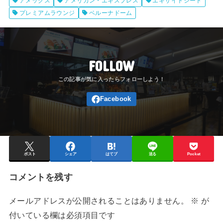
アメックス
アメリカン・エキスプレス
エキサイトシート
プレミアムラウンジ
ベルーナドーム
FOLLOW
ポスト
シェア
はてブ
送る
Pocket
コメントを残す
メールアドレスが公開されることはありません。
※
が
付いている欄は必須項目です