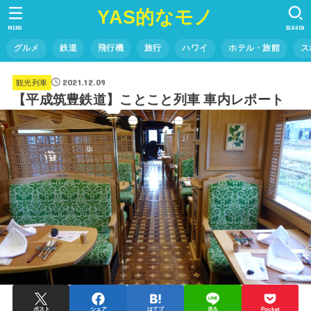
YAS的なモノ
MENU
SEARCH
グルメ
鉄道
飛行機
旅行
ハワイ
ホテル・旅館
ス
2021.12.09
観光列車
【平成筑豊鉄道】ことこと列車 車内レポート
ポスト
シェア
はてブ
送る
Pocket