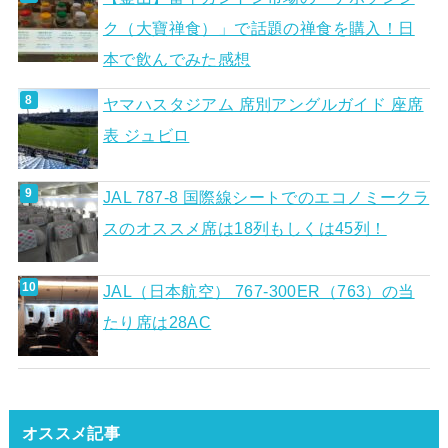
ク（大寶禅食）」で話題の禅食を購入！日
本で飲んでみた感想
ヤマハスタジアム 席別アングルガイド 座席
表 ジュビロ
JAL 787-8 国際線シートでのエコノミークラ
スのオススメ席は18列もしくは45列！
JAL（日本航空） 767-300ER（763）の当
たり席は28AC
オススメ記事