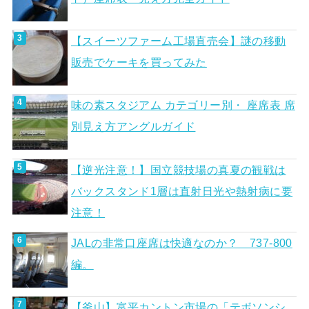
【スイーツファーム工場直売会】謎の移動
販売でケーキを買ってみた
味の素スタジアム カテゴリー別・ 座席表 席
別見え方アングルガイド
【逆光注意！】国立競技場の真夏の観戦は
バックスタンド1層は直射日光や熱射病に要
注意！
JALの非常口座席は快適なのか？ 737-800
編。
【釜山】富平カントン市場の「テボソンシ