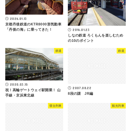
2026.01.13
京都丹後鉄道のKTR8000形気動車
「丹後の海」に乗ってきた！
2016.01.23
しなの鉄道 ろくもんを楽しむため
の10のポイント
鉄道
鉄道
2020.03.15
2007.08.22
祝！高輪ゲートウェイ駅開業！ 山
8段の謎 JR編
手線・京浜東北線
寝台列車
観光列車