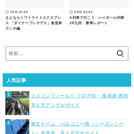
2015.01.29
2012.06.05
さよならトワイライトエクスプレ
A列車で行こう ハイボール列車
ス 「ダイナープレヤデス」食堂車
JR九州 乗車レポート
ランチ編
検
索:
人気記事
エスコンフィールド フロア別・ 座席表 席別
見え方アングルガイド
東京ドーム バルコニー席（シーズンシー
ト）座席表 見え方完全ガイド