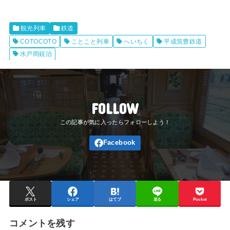
観光列車
鉄道
COTOCOTO
ことこと列車
へいちく
平成筑豊鉄道
水戸岡鋭治
FOLLOW
ポスト
シェア
はてブ
送る
Pocket
コメントを残す