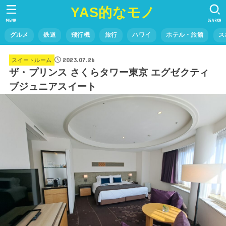
YAS的なモノ
MENU
SEARCH
グルメ
鉄道
飛行機
旅行
ハワイ
ホテル・旅館
ス
2023.07.26
スイートルーム
ザ・プリンス さくらタワー東京 エグゼクティ
ブジュニアスイート