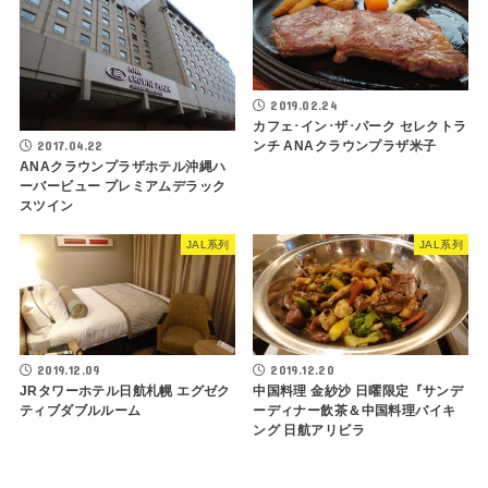
2019.02.24
カフェ･イン･ザ･パーク セレクトラ
ンチ ANAクラウンプラザ米子
2017.04.22
ANAクラウンプラザホテル沖縄ハ
ーバービュー プレミアムデラック
スツイン
JAL系列
JAL系列
2019.12.09
2019.12.20
JRタワーホテル日航札幌 エグゼク
中国料理 金紗沙 日曜限定『サンデ
ティブダブルルーム
ーディナー飲茶＆中国料理バイキ
ング 日航アリビラ