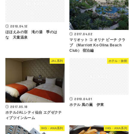
2010.04.12
ほほえみの宿 滝の湯 季のは
2017.04.02
な 天童温泉
マリオット コ オリナ ビーチ クラ
ブ （Marriott Ko Olina Beach
Club） 宿泊編
JAL系列
ホテル・旅館
2010.04.01
ホテル 風の薫 伊東
2017.05.18
ホテルJALシティ仙台 エグゼクテ
ィブツインルーム
IHG・ANA系列
IHG・ANA系列