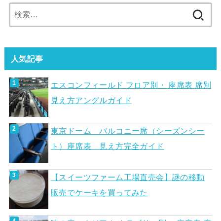
検
索:
人気記事
エスコンフィールド フロア別・ 座席表 席別
見え方アングルガイド
東京ドーム バルコニー席（シーズンシー
ト）座席表 見え方完全ガイド
【スイーツファーム工場直売会】謎の移動
販売でケーキを買ってみた