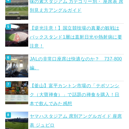
味の素スタジアム カテゴリー別・ 座席表 席
別見え方アングルガイド
【逆光注意！】国立競技場の真夏の観戦は
バックスタンド1層は直射日光や熱射病に要
注意！
JALの非常口座席は快適なのか？ 737-800
編。
【釜山】富平カントン市場の「テボソンシ
ク（大寶禅食）」で話題の禅食を購入！日
本で飲んでみた感想
ヤマハスタジアム 席別アングルガイド 座席
表 ジュビロ