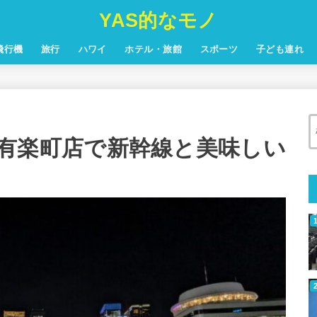
YAS的なモノ
飛行機
旅行
ハワイ
ホテル・旅館
スポーツ
子ども連れ
KYO 有楽町店で新幹線と美味しい