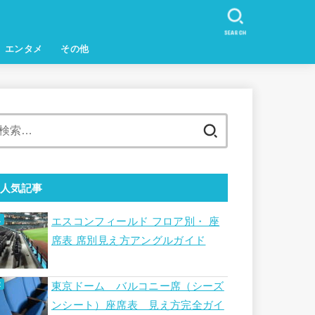
SEARCH
エンタメ
その他
検
索:
人気記事
エスコンフィールド フロア別・ 座
席表 席別見え方アングルガイド
東京ドーム バルコニー席（シーズ
ンシート）座席表 見え方完全ガイ