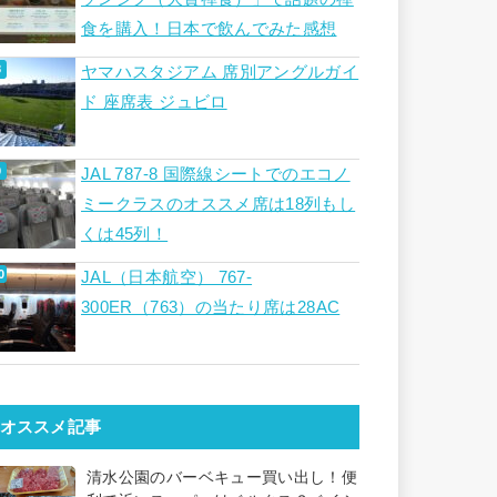
食を購入！日本で飲んでみた感想
ヤマハスタジアム 席別アングルガイ
ド 座席表 ジュビロ
JAL 787-8 国際線シートでのエコノ
ミークラスのオススメ席は18列もし
くは45列！
JAL（日本航空） 767-
300ER（763）の当たり席は28AC
オススメ記事
清水公園のバーベキュー買い出し！便