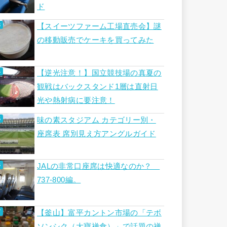
ド
【スイーツファーム工場直売会】謎
の移動販売でケーキを買ってみた
【逆光注意！】国立競技場の真夏の
観戦はバックスタンド1層は直射日
光や熱射病に要注意！
味の素スタジアム カテゴリー別・
座席表 席別見え方アングルガイド
JALの非常口座席は快適なのか？
737-800編。
【釜山】富平カントン市場の「テボ
ソンシク（大寶禅食）」で話題の禅