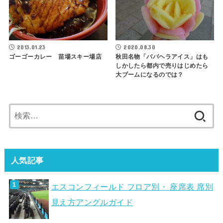
2013.01.23
2020.08.30
ゴーゴーカレー 苗場スキー場店
秋田名物「ババヘラアイス」はも
しかしたら都内で売りはじめたら
大ブームになるのでは？
検
索:
人気記事
エスコンフィールド フロア別・ 座席表 席別
見え方アングルガイド