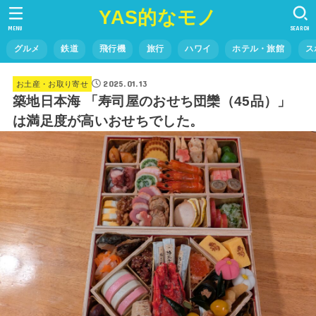
YAS的なモノ
MENU
SEARCH
グルメ
鉄道
飛行機
旅行
ハワイ
ホテル・旅館
ス
2025.01.13
お土産・お取り寄せ
築地日本海 「寿司屋のおせち団欒（45品）」
は満足度が高いおせちでした。