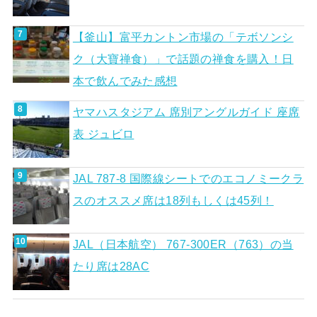
【釜山】富平カントン市場の「テボソンシ
ク（大寶禅食）」で話題の禅食を購入！日
本で飲んでみた感想
ヤマハスタジアム 席別アングルガイド 座席
表 ジュビロ
JAL 787-8 国際線シートでのエコノミークラ
スのオススメ席は18列もしくは45列！
JAL（日本航空） 767-300ER（763）の当
たり席は28AC