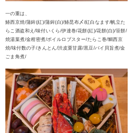
一の重は、
鰆西京焼/蒲鉾(紅)/蒲鉾(白)/鰆昆布〆/紅白なます/帆立た
らこ酒盗和え/味付いくら/伊達巻/花餅(紅)/花餅(白)/笹餅/
焼湯葉煮/金柑密煮/ボイルロブスター/たらこ巻/鯛西京
焼/味付数の子/きんとん/渋皮栗甘露/黒豆/バイ貝旨煮/金
ごま角煮/