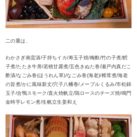
二の重は、
わかさぎ南蛮漬/子持ちイカ/寿玉子焼/梅麩/竹の子煮/鱈
子煮/たたき牛蒡/若桃甘露煮/五色きぬた巻/瀬戸内真だこ
酢漬/なごみ巻(ほうれん草)/なごみ巻(海老)/椎茸煮/海老
の旨煮/かに風味新丈/穴子八幡巻/メープルくるみ/市松錦
玉子/合鴨スモーク/直火焼帆立/鶏ロースのチーズ焼/鳴門
金時芋レモン煮/生帆立生姜和え