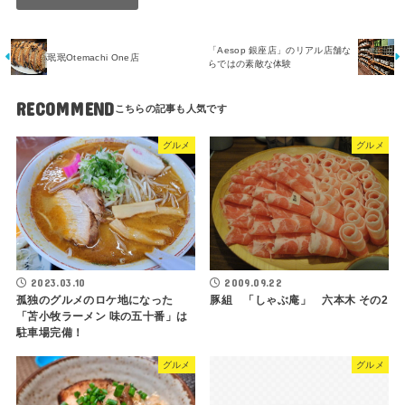
「Aesop 銀座店」のリアル店舗な
珉珉Otemachi One店
らではの素敵な体験
RECOMMEND
グルメ
グルメ
2023.03.10
2009.09.22
孤独のグルメのロケ地になった
豚組 「しゃぶ庵」 六本木 その2
「苫小牧ラーメン 味の五十番」は
駐車場完備！
グルメ
グルメ