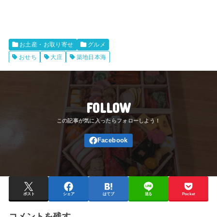
お土産・お取り寄せ
グルメ
おせち
大庄
築地日本海
FOLLOW
ポスト
シェア
はてブ
送る
Pocket
コメントを残す