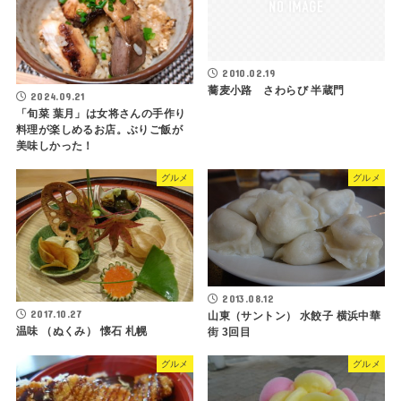
2010.02.19
蕎麦小路 さわらび 半蔵門
2024.09.21
「旬菜 葉月」は女将さんの手作り
料理が楽しめるお店。ぶりご飯が
美味しかった！
グルメ
グルメ
2013.08.12
2017.10.27
山東（サントン） 水餃子 横浜中華
温味 （ぬくみ） 懐石 札幌
街 3回目
グルメ
グルメ