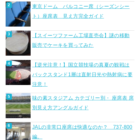
東京ドーム バルコニー席（シーズンシー
ト）座席表 見え方完全ガイド
【スイーツファーム工場直売会】謎の移動
販売でケーキを買ってみた
【逆光注意！】国立競技場の真夏の観戦は
バックスタンド1層は直射日光や熱射病に要
注意！
味の素スタジアム カテゴリー別・ 座席表 席
別見え方アングルガイド
JALの非常口座席は快適なのか？ 737-800
編。