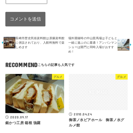
長崎市歴史民俗資料館は原爆資料館
場外開催時の中山競馬場は子どもと
に併設されており、入館料無料で楽
一緒に遊ぶのに最適！アンパンマン
しめます
ショーは開門と同時入場がおすす
め！
RECOMMEND
グルメ
グルメ
2010.04.24
2020.09.17
御茶ノ水ビアホール 御茶ノ水グ
銀かつ工房 箱根 強羅
ルメ館