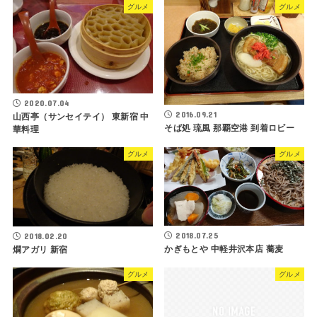
グルメ
グルメ
2020.07.04
2016.09.21
山西亭（サンセイテイ） 東新宿 中
そば処 琉風 那覇空港 到着ロビー
華料理
グルメ
グルメ
2018.07.25
2018.02.20
かぎもとや 中軽井沢本店 蕎麦
燗アガリ 新宿
グルメ
グルメ