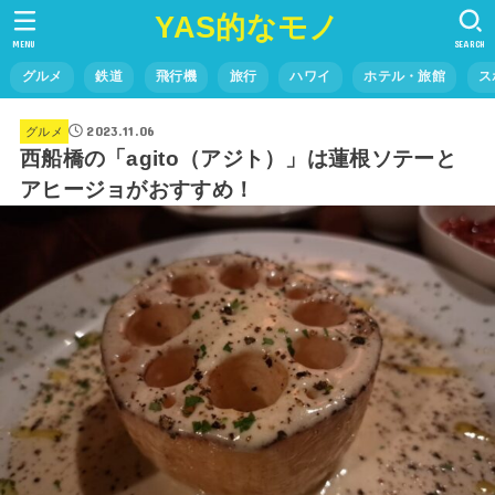
YAS的なモノ
MENU
SEARCH
グルメ
鉄道
飛行機
旅行
ハワイ
ホテル・旅館
ス
2023.11.06
グルメ
西船橋の「agito（アジト）」は蓮根ソテーと
アヒージョがおすすめ！