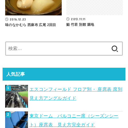
2013.11.11
2016.12.23
鮨 竹若 別館 築地
味のなかむら 西麻布 広尾 2回目
検
索:
人気記事
エスコンフィールド フロア別・ 座席表 席別
見え方アングルガイド
東京ドーム バルコニー席（シーズンシー
ト）座席表 見え方完全ガイド