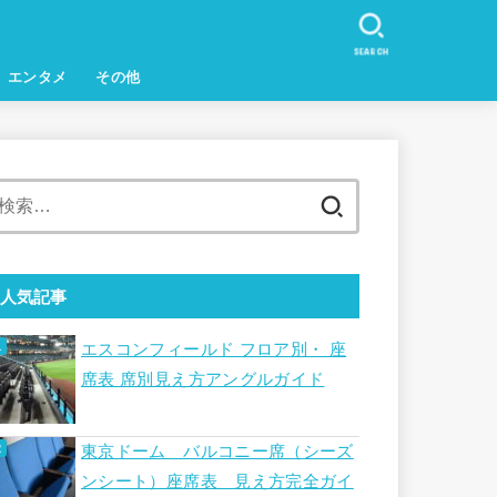
SEARCH
エンタメ
その他
検
索:
人気記事
エスコンフィールド フロア別・ 座
席表 席別見え方アングルガイド
東京ドーム バルコニー席（シーズ
ンシート）座席表 見え方完全ガイ