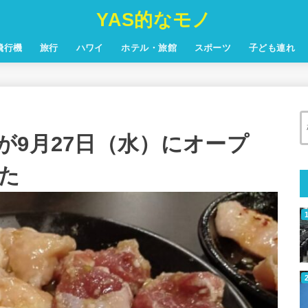
YAS的なモノ
飛行機
旅行
ハワイ
ホテル・旅館
スポーツ
子ども連れ
が9月27日（水）にオープ
た