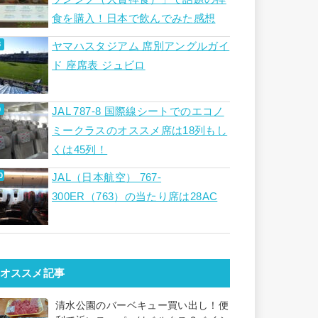
食を購入！日本で飲んでみた感想
ヤマハスタジアム 席別アングルガイ
ド 座席表 ジュビロ
JAL 787-8 国際線シートでのエコノ
ミークラスのオススメ席は18列もし
くは45列！
JAL（日本航空） 767-
300ER（763）の当たり席は28AC
オススメ記事
清水公園のバーベキュー買い出し！便