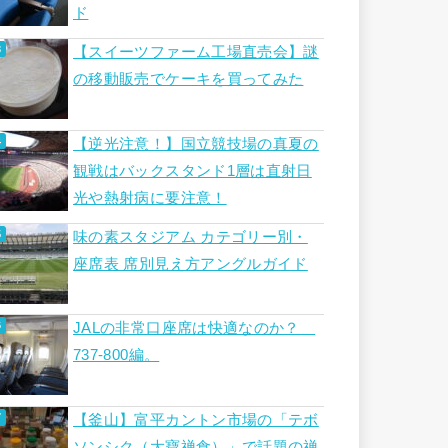
ド
【スイーツファーム工場直売会】謎
の移動販売でケーキを買ってみた
【逆光注意！】国立競技場の真夏の
観戦はバックスタンド1層は直射日
光や熱射病に要注意！
味の素スタジアム カテゴリー別・
座席表 席別見え方アングルガイド
JALの非常口座席は快適なのか？
737-800編。
【釜山】富平カントン市場の「テボ
ソンシク（大寶禅食）」で話題の禅