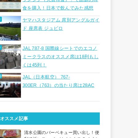
食を購入！日本で飲んでみた感想
ヤマハスタジアム 席別アングルガイ
ド 座席表 ジュビロ
JAL 787-8 国際線シートでのエコノ
ミークラスのオススメ席は18列もし
くは45列！
JAL（日本航空） 767-
300ER（763）の当たり席は28AC
オススメ記事
清水公園のバーベキュー買い出し！便