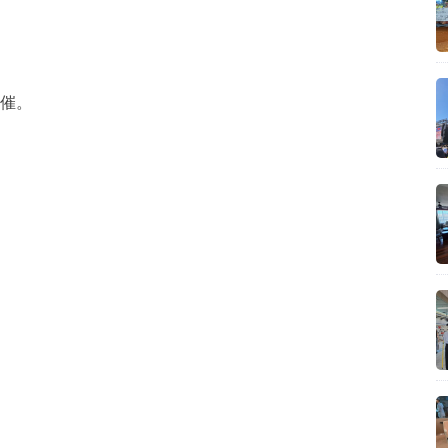
、
開催。