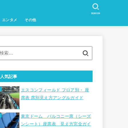
SEARCH
エンタメ
その他
検
索:
人気記事
エスコンフィールド フロア別・ 座
席表 席別見え方アングルガイド
東京ドーム バルコニー席（シーズ
ンシート）座席表 見え方完全ガイ