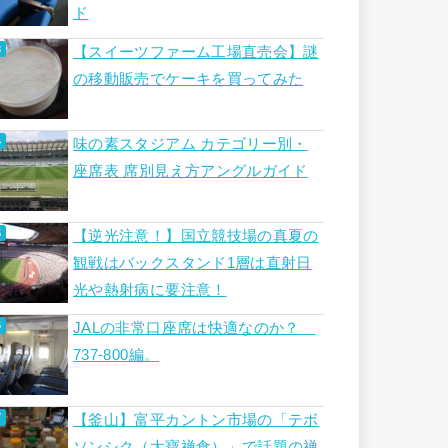
ド
【スイーツファーム工場直売会】謎
の移動販売でケーキを買ってみた
味の素スタジアム カテゴリー別・
座席表 席別見え方アングルガイド
【逆光注意！】国立競技場の真夏の
観戦はバックスタンド1層は直射日
光や熱射病に要注意！
JALの非常口座席は快適なのか？
737-800編。
【釜山】富平カントン市場の「テボ
ソンシク（大寶禅食）」で話題の禅