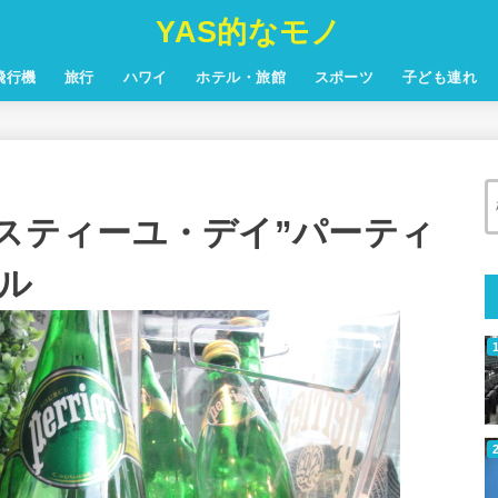
YAS的なモノ
飛行機
旅行
ハワイ
ホテル・旅館
スポーツ
子ども連れ
s “バスティーユ・デイ”パーティ
ル