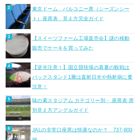
東京ドーム バルコニー席（シーズンシー
ト）座席表 見え方完全ガイド
【スイーツファーム工場直売会】謎の移動
販売でケーキを買ってみた
【逆光注意！】国立競技場の真夏の観戦は
バックスタンド1層は直射日光や熱射病に要
注意！
味の素スタジアム カテゴリー別・ 座席表 席
別見え方アングルガイド
JALの非常口座席は快適なのか？ 737-800
編。