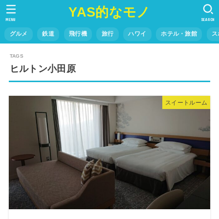
YAS的なモノ
MENU
SEARCH
グルメ
鉄道
飛行機
旅行
ハワイ
ホテル・旅館
ス
ヒルトン小田原
スイートルーム