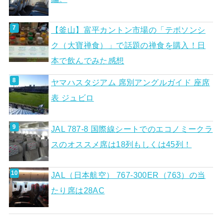
【釜山】富平カントン市場の「テボソンシ
ク（大寶禅食）」で話題の禅食を購入！日
本で飲んでみた感想
ヤマハスタジアム 席別アングルガイド 座席
表 ジュビロ
JAL 787-8 国際線シートでのエコノミークラ
スのオススメ席は18列もしくは45列！
JAL（日本航空） 767-300ER（763）の当
たり席は28AC