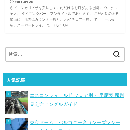
2018.04.25
さて、シカゴピザを美味しくいただけるお店があると聞いていそい
そと。 ダイニングバー、アンタイトルであります。 こだわりのある
壁面に、店内はカウンター席と、 ハイチェアー席。 で、ビールか
ら。スーパードライ。 で、いぶりが...
検
索:
人気記事
エスコンフィールド フロア別・ 座席表 席別
見え方アングルガイド
東京ドーム バルコニー席（シーズンシー