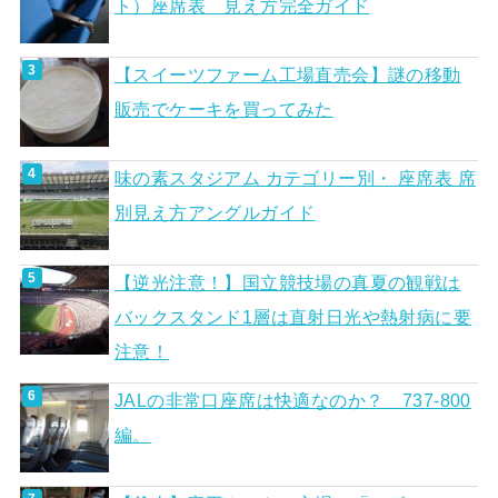
ト）座席表 見え方完全ガイド
【スイーツファーム工場直売会】謎の移動
販売でケーキを買ってみた
味の素スタジアム カテゴリー別・ 座席表 席
別見え方アングルガイド
【逆光注意！】国立競技場の真夏の観戦は
バックスタンド1層は直射日光や熱射病に要
注意！
JALの非常口座席は快適なのか？ 737-800
編。