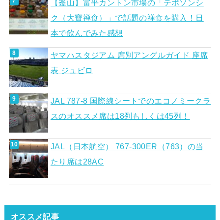
【釜山】富平カントン市場の「テボソンシ
ク（大寶禅食）」で話題の禅食を購入！日
本で飲んでみた感想
ヤマハスタジアム 席別アングルガイド 座席
表 ジュビロ
JAL 787-8 国際線シートでのエコノミークラ
スのオススメ席は18列もしくは45列！
JAL（日本航空） 767-300ER（763）の当
たり席は28AC
オススメ記事