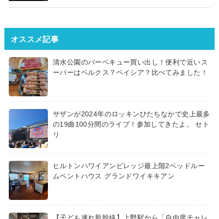
オススメ記事
清水公園のバーベキュー買い出し！便利で近いス
ーパーはベルクス？ベイシア？比べてみました！
サザンが2024年のロッキンひたちなかで史上最多
の19曲100分間のライブ！参加してきたよ。 セト
リ
ヒルトンハワイアンビレッジ最上階2ベッドルー
ムペントハウス グランドワイキキアン
【子ども連れ新幹線】上野駅から「自由席チャレ