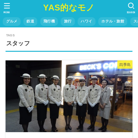
YAS的なモノ
MENU
SEARCH
グルメ
鉄道
飛行機
旅行
ハワイ
ホテル・旅館
ス
スタッフ
四季島