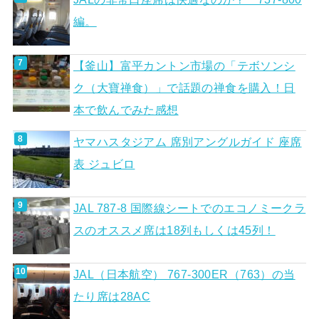
編。
【釜山】富平カントン市場の「テボソンシ
ク（大寶禅食）」で話題の禅食を購入！日
本で飲んでみた感想
ヤマハスタジアム 席別アングルガイド 座席
表 ジュビロ
JAL 787-8 国際線シートでのエコノミークラ
スのオススメ席は18列もしくは45列！
JAL（日本航空） 767-300ER（763）の当
たり席は28AC