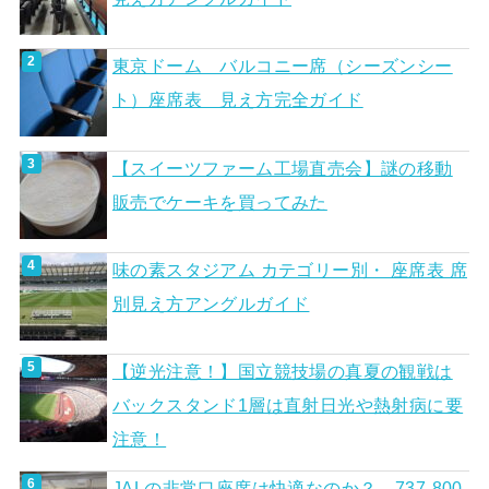
東京ドーム バルコニー席（シーズンシー
ト）座席表 見え方完全ガイド
【スイーツファーム工場直売会】謎の移動
販売でケーキを買ってみた
味の素スタジアム カテゴリー別・ 座席表 席
別見え方アングルガイド
【逆光注意！】国立競技場の真夏の観戦は
バックスタンド1層は直射日光や熱射病に要
注意！
JALの非常口座席は快適なのか？ 737-800