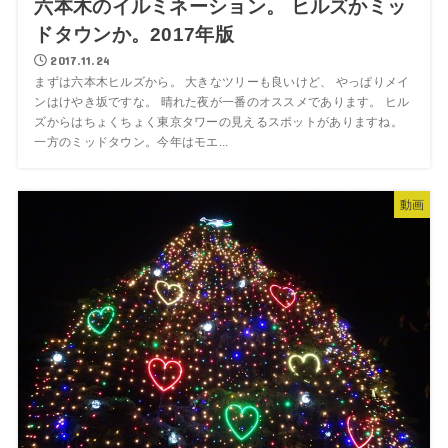
六本木のイルミネーション。 ヒルズかミッ
ドタウンか。2017年版
2017.11.24
まずは六本木ヒルズから。 大きなツリーも良いけど、 やっぱりメイ
ンはけやき坂ですな。 晴れた夜が一番のオススメであります。 ヒル
ズからはちょくちょく東京タワーの見えるスポットがありますね。
一方のミッドタウン。今年はモエ...
動画