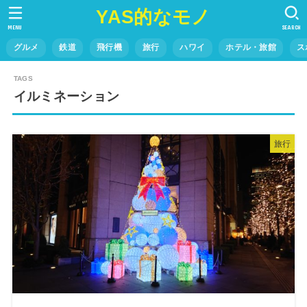
YAS的なモノ
MENU
SEARCH
グルメ
鉄道
飛行機
旅行
ハワイ
ホテル・旅館
ス
イルミネーション
旅行