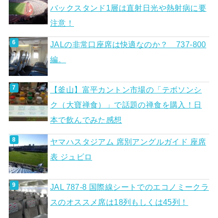
バックスタンド1層は直射日光や熱射病に要
注意！
JALの非常口座席は快適なのか？ 737-800
編。
【釜山】富平カントン市場の「テボソンシ
ク（大寶禅食）」で話題の禅食を購入！日
本で飲んでみた感想
ヤマハスタジアム 席別アングルガイド 座席
表 ジュビロ
JAL 787-8 国際線シートでのエコノミークラ
スのオススメ席は18列もしくは45列！