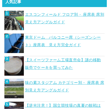
人気記事
エスコンフィールド フロア別・ 座席表 席別
見え方アングルガイド
東京ドーム バルコニー席（シーズンシー
ト）座席表 見え方完全ガイド
【スイーツファーム工場直売会】謎の移動
販売でケーキを買ってみた
味の素スタジアム カテゴリー別・ 座席表 席
別見え方アングルガイド
【逆光注意！】国立競技場の真夏の観戦は