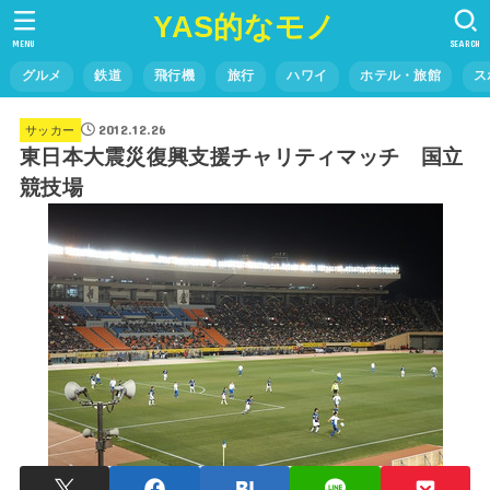
YAS的なモノ
MENU
SEARCH
グルメ
鉄道
飛行機
旅行
ハワイ
ホテル・旅館
ス
2012.12.26
サッカー
東日本大震災復興支援チャリティマッチ 国立
競技場