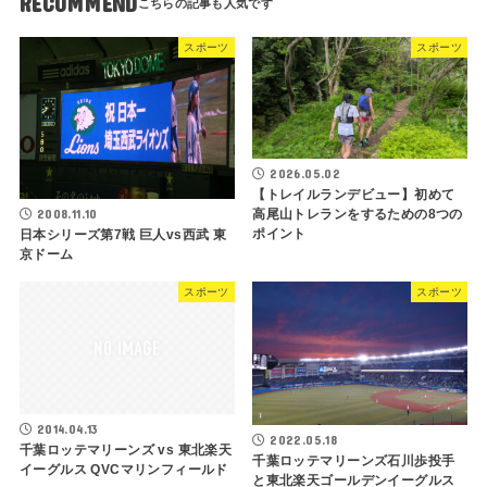
RECOMMEND
スポーツ
スポーツ
2026.05.02
【トレイルランデビュー】初めて
高尾山トレランをするための8つの
2008.11.10
ポイント
日本シリーズ第7戦 巨人vs西武 東
京ドーム
スポーツ
スポーツ
2014.04.13
2022.05.18
千葉ロッテマリーンズ vs 東北楽天
千葉ロッテマリーンズ石川歩投手
イーグルス QVCマリンフィールド
と東北楽天ゴールデンイーグルス