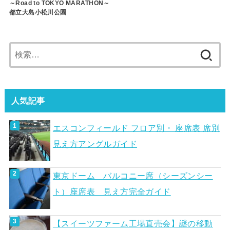
～Road to TOKYO MARATHON～
都立大島小松川公園
検
索:
人気記事
エスコンフィールド フロア別・ 座席表 席別
見え方アングルガイド
東京ドーム バルコニー席（シーズンシー
ト）座席表 見え方完全ガイド
【スイーツファーム工場直売会】謎の移動