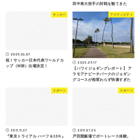
田中将大投手の対戦を観てきた
サッカー
アクティビティ
2009.06.07
祝！サッカー日本代表ワールドカ
2025.09.17
ップ（W杯）出場決定！
【ハワイジョギングレポート】 ア
ラモアナビーチパークのジョギン
グコースが相変わらず快適すぎた
スポーツ
スポーツ
2011.11.27
2011.07.25
『東京トライアル ハーフ＆10Ｋ』
戸田競艇場でボートレース体験。