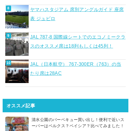
ヤマハスタジアム 席別アングルガイド 座席
表 ジュビロ
JAL 787-8 国際線シートでのエコノミークラ
スのオススメ席は18列もしくは45列！
JAL（日本航空） 767-300ER（763）の当
たり席は28AC
オススメ記事
清水公園のバーベキュー買い出し！便利で近いス
ーパーはベルクス？ベイシア？比べてみました！