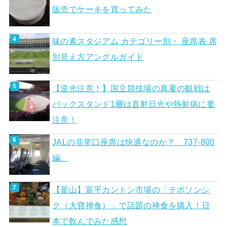
販売でケーキを買ってみた
味の素スタジアム カテゴリー別・ 座席表 席
別見え方アングルガイド
【逆光注意！】国立競技場の真夏の観戦は
バックスタンド1層は直射日光や熱射病に要
注意！
JALの非常口座席は快適なのか？ 737-800
編。
【釜山】富平カントン市場の「テボソンシ
ク（大寶禅食）」で話題の禅食を購入！日
本で飲んでみた感想