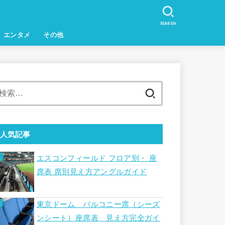
SEARCH
エンタメ
その他
検
索:
人気記事
エスコンフィールド フロア別・ 座
席表 席別見え方アングルガイド
東京ドーム バルコニー席（シーズ
ンシート）座席表 見え方完全ガイ