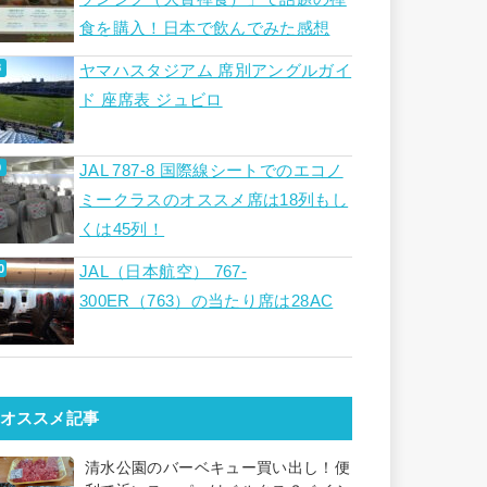
食を購入！日本で飲んでみた感想
ヤマハスタジアム 席別アングルガイ
ド 座席表 ジュビロ
JAL 787-8 国際線シートでのエコノ
ミークラスのオススメ席は18列もし
くは45列！
JAL（日本航空） 767-
300ER（763）の当たり席は28AC
オススメ記事
清水公園のバーベキュー買い出し！便