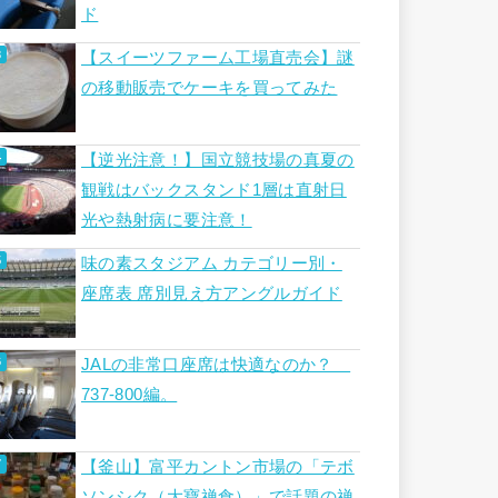
ド
【スイーツファーム工場直売会】謎
の移動販売でケーキを買ってみた
【逆光注意！】国立競技場の真夏の
観戦はバックスタンド1層は直射日
光や熱射病に要注意！
味の素スタジアム カテゴリー別・
座席表 席別見え方アングルガイド
JALの非常口座席は快適なのか？
737-800編。
【釜山】富平カントン市場の「テボ
ソンシク（大寶禅食）」で話題の禅