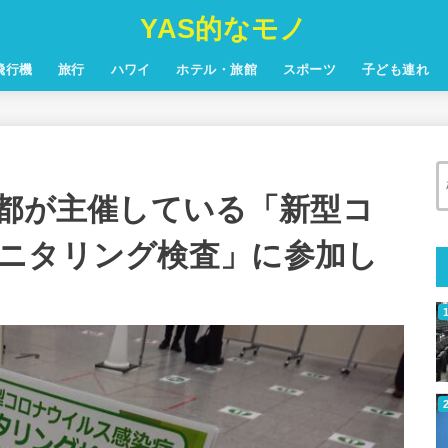
YAS的なモノ
飛行機
旅行
ハワイ
ホテル・旅館
スポーツ
子ども連れ
京都が主催している「新型コ
ニタリング検査」に参加し