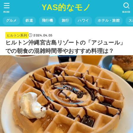
YAS的なモノ
MENU
SEARCH
グルメ
鉄道
飛行機
旅行
ハワイ
ホテル・旅館
ス
2024.04.05
ヒルトン系列
ヒルトン沖縄宮古島リゾートの「アジュール」
での朝食の混雑時間帯やおすすめ料理は？