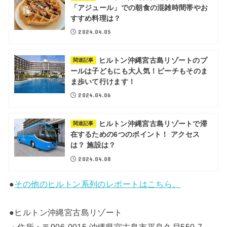
「アジュール」での朝食の混雑時間帯やお
すすめ料理は？
2024.04.05
ヒルトン沖縄宮古島リゾートのプ
関連記事
ールは子どもにも大人気！ビーチもそのま
ま歩いて行けます！
2024.04.06
ヒルトン沖縄宮古島リゾートで滞
関連記事
在するための6つのポイント！ アクセス
は？ 施設は？
2024.04.08
●
その他のヒルトン系列のレポートはこちら。
●ヒルトン沖縄宮古島リゾート
・住所：〒906-0015 沖縄県宮古島市平良久貝550-7