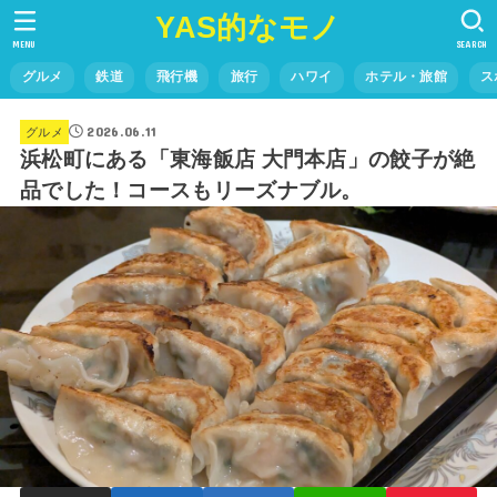
YAS的なモノ
MENU
SEARCH
グルメ
鉄道
飛行機
旅行
ハワイ
ホテル・旅館
ス
2026.06.11
グルメ
浜松町にある「東海飯店 大門本店」の餃子が絶
品でした！コースもリーズナブル。