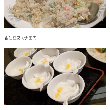
杏仁豆腐で大団円。