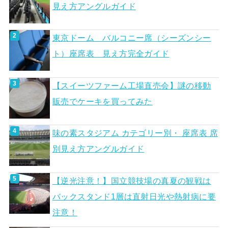
見え方アングルガイド
東京ドーム バルコニー席（シーズンシー
ト）座席表 見え方完全ガイド
【スイーツファーム工場直売会】謎の移動
販売でケーキを買ってみた
味の素スタジアム カテゴリー別・ 座席表 席
別見え方アングルガイド
【逆光注意！】国立競技場の真夏の観戦は
バックスタンド1層は直射日光や熱射病に要
注意！