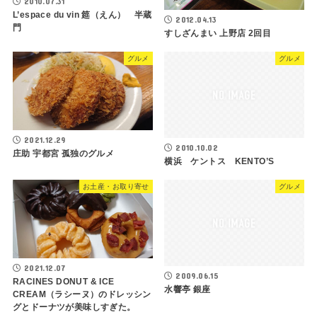
2010.07.31
L’espace du vin 筵（えん） 半蔵
2012.04.13
門
すしざんまい 上野店 2回目
グルメ
グルメ
2021.12.29
2010.10.02
庄助 宇都宮 孤独のグルメ
横浜 ケントス KENTO’S
お土産・お取り寄せ
グルメ
2021.12.07
2009.06.15
RACINES DONUT & ICE
水響亭 銀座
CREAM（ラシーヌ）のドレッシン
グとドーナツが美味しすぎた。