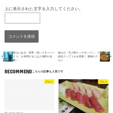
上に表示された文字を入力してください。
釜山にある「世界一高いスターバッ
釜山の「五六島ナッチポックン」で
クス」を利用するには入場料が必
絶品ナップコセを堪能！ 孤独のグ
要！
ルメ
RECOMMEND
グルメ
グルメ