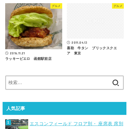
グルメ
グルメ
2011.04.13
喜助 牛タン ブリックスクエ
ア 東京
2016.11.21
ラッキーピエロ 函館駅前店
検
索:
人気記事
エスコンフィールド フロア別・ 座席表 席別