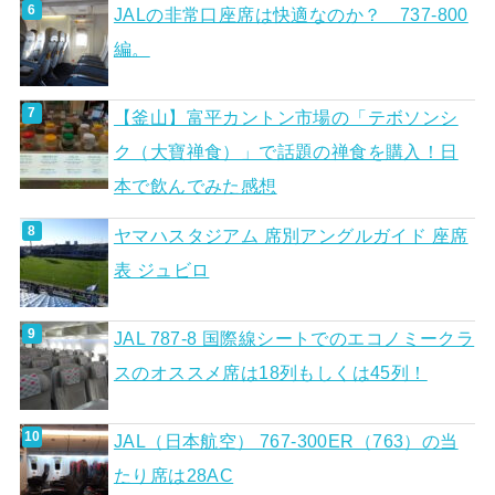
JALの非常口座席は快適なのか？ 737-800
編。
【釜山】富平カントン市場の「テボソンシ
ク（大寶禅食）」で話題の禅食を購入！日
本で飲んでみた感想
ヤマハスタジアム 席別アングルガイド 座席
表 ジュビロ
JAL 787-8 国際線シートでのエコノミークラ
スのオススメ席は18列もしくは45列！
JAL（日本航空） 767-300ER（763）の当
たり席は28AC