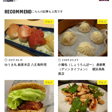
強！
RECOMMEND
グルメ
グルメ
2009.05.29
2017.06.13
小籠包（しょうろんぽー） 鼎泰豊
ゆうき丸 銀座本店 八丈島料理
（ディンタイフォン） 横浜高島
屋店
グルメ
グルメ