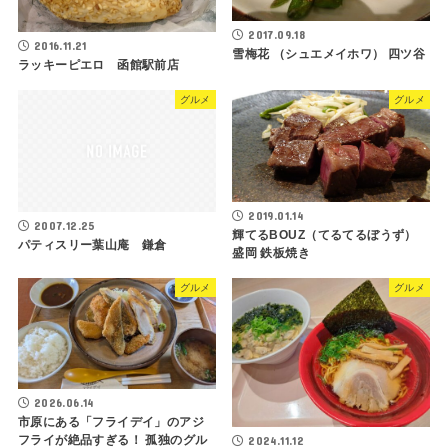
2017.09.18
2016.11.21
雪梅花 （シュエメイホワ） 四ツ谷
ラッキーピエロ 函館駅前店
グルメ
グルメ
2019.01.14
2007.12.25
輝てるBOUZ（てるてるぼうず）
パティスリー葉山庵 鎌倉
盛岡 鉄板焼き
グルメ
グルメ
2026.06.14
市原にある「フライデイ」のアジ
フライが絶品すぎる！ 孤独のグル
2024.11.12