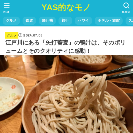
YAS的なモノ
MENU
SEARCH
グルメ
鉄道
飛行機
旅行
ハワイ
ホテル・旅館
ス
2024.07.05
グルメ
江戸川にある「矢打蕎麦」の鴨汁は、そのボリ
ュームとそのクオリティに感動！