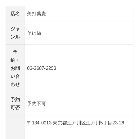
店名
矢打蕎麦
ジャ
そば店
ンル
予
約・
お問
03-3687-2293
い合
わせ
予約
予約不可
可否
〒134-0013 東京都江戸川区江戸川5丁目23-29