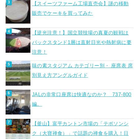
【スイーツファーム工場直売会】謎の移動
販売でケーキを買ってみた
【逆光注意！】国立競技場の真夏の観戦は
バックスタンド1層は直射日光や熱射病に要
注意！
味の素スタジアム カテゴリー別・ 座席表 席
別見え方アングルガイド
JALの非常口座席は快適なのか？ 737-800
編。
【釜山】富平カントン市場の「テボソンシ
ク（大寶禅食）」で話題の禅食を購入！日