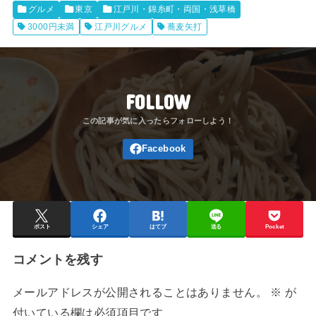
グルメ
東京
江戸川・錦糸町・両国・浅草橋
3000円未満
江戸川グルメ
蕎麦矢打
FOLLOW
ポスト
シェア
はてブ
送る
Pocket
コメントを残す
メールアドレスが公開されることはありません。
※
が
付いている欄は必須項目です