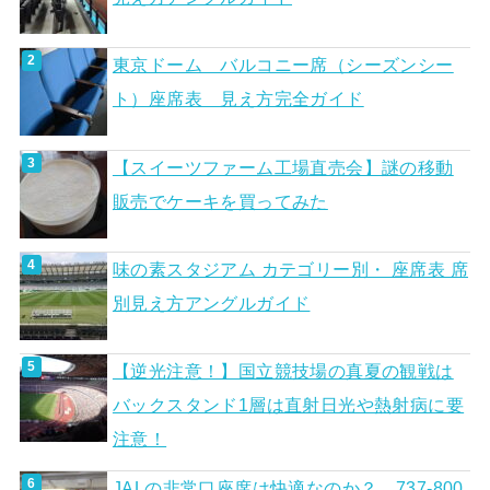
東京ドーム バルコニー席（シーズンシー
ト）座席表 見え方完全ガイド
【スイーツファーム工場直売会】謎の移動
販売でケーキを買ってみた
味の素スタジアム カテゴリー別・ 座席表 席
別見え方アングルガイド
【逆光注意！】国立競技場の真夏の観戦は
バックスタンド1層は直射日光や熱射病に要
注意！
JALの非常口座席は快適なのか？ 737-800