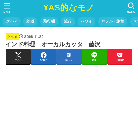
YAS的なモノ
MENU
SEARCH
グルメ
鉄道
飛行機
旅行
ハワイ
ホテル・旅館
ス
2008.11.20
グルメ
インド料理 オーカルカッタ 藤沢
ポスト
シェア
はてブ
送る
Pocket