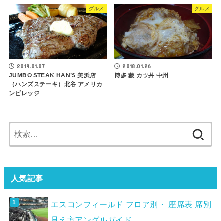
グルメ
グルメ
2019.01.07
2018.01.26
JUMBO STEAK HAN’S 美浜店
博多 藪 カツ丼 中州
（ハンズステーキ）北谷 アメリカ
ンビレッジ
検
索:
人気記事
エスコンフィールド フロア別・ 座席表 席別
見え方アングルガイド