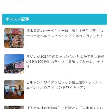
オススメ記事
清水公園のバーベキュー買い出し！便利で近いス
ーパーはベルクス？ベイシア？比べてみました！
サザンが2024年のロッキンひたちなかで史上最多
の19曲100分間のライブ！参加してきたよ。 セト
リ
ヒルトンハワイアンビレッジ最上階2ベッドルー
ムペントハウス グランドワイキキアン
【子ども連れ新幹線】上野駅から「自由席チャレ