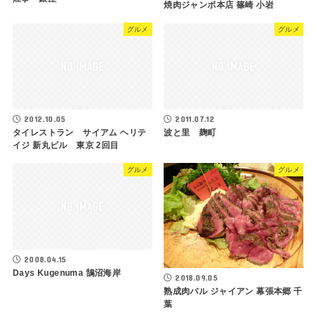
焼肉ジャンボ本店 篠崎 小岩
グルメ
グルメ
2012.10.05
2011.07.12
タイレストラン サイアム ヘリテ
波と里 麹町
イジ 新丸ビル 東京 2回目
グルメ
グルメ
2008.04.15
Days Kugenuma 鵠沼海岸
2018.09.05
熟成肉バル ジャイアン 幕張本郷 千
葉