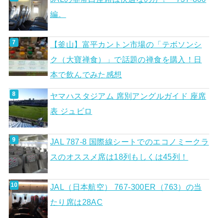
編。
【釜山】富平カントン市場の「テボソンシ
ク（大寶禅食）」で話題の禅食を購入！日
本で飲んでみた感想
ヤマハスタジアム 席別アングルガイド 座席
表 ジュビロ
JAL 787-8 国際線シートでのエコノミークラ
スのオススメ席は18列もしくは45列！
JAL（日本航空） 767-300ER（763）の当
たり席は28AC