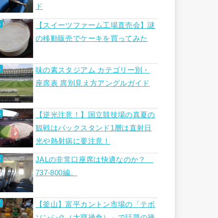
ド
【スイーツファーム工場直売会】謎
の移動販売でケーキを買ってみた
味の素スタジアム カテゴリー別・
座席表 席別見え方アングルガイド
【逆光注意！】国立競技場の真夏の
観戦はバックスタンド1層は直射日
光や熱射病に要注意！
JALの非常口座席は快適なのか？
737-800編。
【釜山】富平カントン市場の「テボ
ソンシク（大寶禅食）」で話題の禅