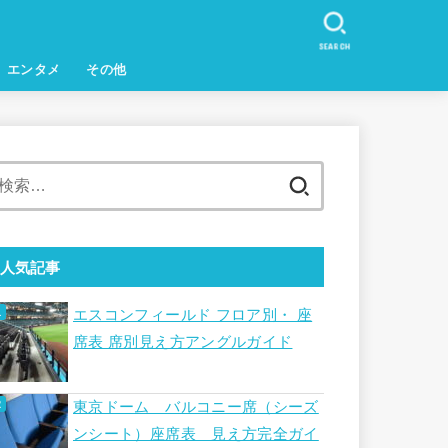
SEARCH
エンタメ
その他
検
索:
人気記事
エスコンフィールド フロア別・ 座
席表 席別見え方アングルガイド
東京ドーム バルコニー席（シーズ
ンシート）座席表 見え方完全ガイ