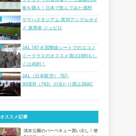
食を購入！日本で飲んでみた感想
ヤマハスタジアム 席別アングルガイ
ド 座席表 ジュビロ
JAL 787-8 国際線シートでのエコノ
ミークラスのオススメ席は18列もし
くは45列！
JAL（日本航空） 767-
300ER（763）の当たり席は28AC
オススメ記事
清水公園のバーベキュー買い出し！便