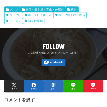
グルメ
原宿・表参道・青山・外苑前
東京
ホープ軒
ホープ軒千駄ヶ谷
ホープ軒千駄ヶ谷店
ラーメン
国立競技場
FOLLOW
ポスト
シェア
はてブ
送る
Pocket
コメントを残す