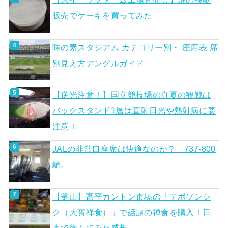
販売でケーキを買ってみた
味の素スタジアム カテゴリー別・ 座席表 席
別見え方アングルガイド
【逆光注意！】国立競技場の真夏の観戦は
バックスタンド1層は直射日光や熱射病に要
注意！
JALの非常口座席は快適なのか？ 737-800
編。
【釜山】富平カントン市場の「テボソンシ
ク（大寶禅食）」で話題の禅食を購入！日
本で飲んでみた感想