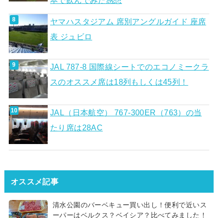
ヤマハスタジアム 席別アングルガイド 座席
表 ジュビロ
JAL 787-8 国際線シートでのエコノミークラ
スのオススメ席は18列もしくは45列！
JAL（日本航空） 767-300ER（763）の当
たり席は28AC
オススメ記事
清水公園のバーベキュー買い出し！便利で近いス
ーパーはベルクス？ベイシア？比べてみました！