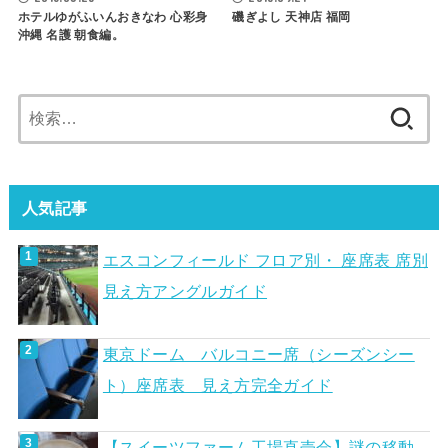
磯ぎよし 天神店 福岡
ホテルゆがふいんおきなわ 心彩身
沖縄 名護 朝食編。
検
索:
人気記事
エスコンフィールド フロア別・ 座席表 席別
見え方アングルガイド
東京ドーム バルコニー席（シーズンシー
ト）座席表 見え方完全ガイド
【スイーツファーム工場直売会】謎の移動