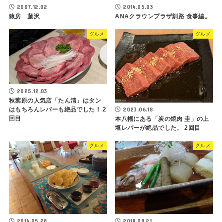
2007.12.02
2014.05.03
猿房 藤沢
ANAクラウンプラザ釧路 食事編。
グルメ
グルメ
2025.12.03
秋葉原の人気店「たん清」はタン
はもちろんレバーも絶品でした！ 2
2023.06.18
回目
本八幡にある「炭の焼肉 圭」の上
塩レバーが絶品でした。 2回目
グルメ
グルメ
2018.09.21
2016.05.28