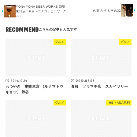
YONA YONA BEER WORKS 新宿
久高 六本木 その32
東口店 5回目（ヨナヨナビアワーク
ス）
RECOMMEND
グルメ
グルメ
2014.10.14
2012.08.03
もつやき 婁熊東京 （ルクマトウ
食幹 ソラマチ店 スカイツリー
キョウ） 渋谷
グルメ
IHG・ANA系列