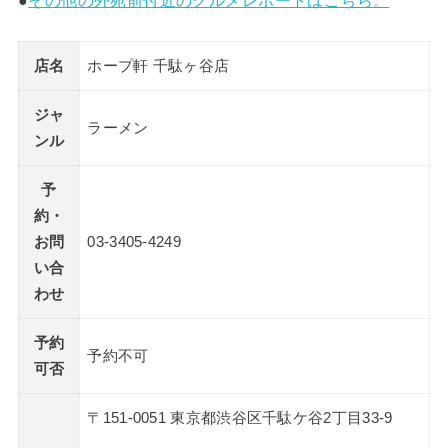
●
その他の外苑前付近のグルメレポートはこちら。
店名
ホープ軒 千駄ヶ谷店
ジャ
ラーメン
ンル
予
約・
お問
03-3405-4249
い合
わせ
予約
予約不可
可否
〒151-0051 東京都渋谷区千駄ケ谷2丁目33-9