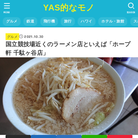
YAS的なモノ
MENU
SEARCH
グルメ
鉄道
飛行機
旅行
ハワイ
ホテル・旅館
ス
2021.10.30
グルメ
国立競技場近くのラーメン店といえば「ホープ
軒 千駄ヶ谷店」