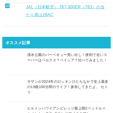
JAL（日本航空） 767-300ER（763）の当
たり席は28AC
オススメ記事
清水公園のバーベキュー買い出し！便利で近いス
ーパーはベルクス？ベイシア？比べてみました！
サザンが2024年のロッキンひたちなかで史上最多
の19曲100分間のライブ！参加してきたよ。 セト
リ
ヒルトンハワイアンビレッジ最上階2ベッドルー