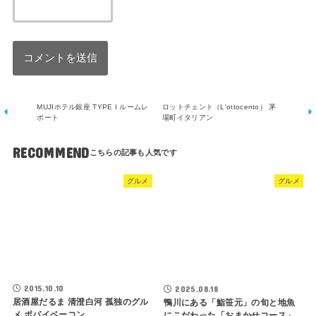
MUJIホテル銀座 TYPE I ルームレ
ロットチェント（L'ottocento） 茅
ポート
場町イタリアン
RECOMMEND
グルメ
グルメ
2025.08.18
2015.10.10
鴨川にある「鮨笹元」の旬と地魚
居酒屋だるま 清澄白河 孤独のグル
にこだわった「おまかせコース」
メ ポパイベーコン