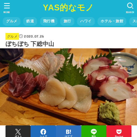
YAS的なモノ
MENU
SEARCH
グルメ
鉄道
飛行機
旅行
ハワイ
ホテル・旅館
ス
2020.07.26
グルメ
ぼちぼち 下総中山
ポスト
シェア
はてブ
送る
Pocket