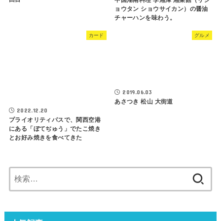
中国湖南料理 李湘潭 湘菜館（リシ
ョウタン ショウサイカン）の醤油
チャーハンを味わう。
カード
グルメ
2019.06.03
あさつき 松山 大街道
2022.12.20
プライオリティパスで、関西空港
にある「ぼてぢゅう」でたこ焼き
とお好み焼きを食べてきた
検
索: