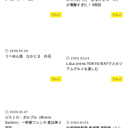
が素敵すぎた！ 6回目
グルメ
グルメ
2008.02.20
うーめん処 なかじま 白石
2025.04.22
LaLa arena TOKYO-BAYでスタジ
アムグルメを楽しむ
グルメ
グルメ
2020.03.27
ビストロ・ダルブル（Bistro
Darbre） 一軒家フレンチ 恵比寿 2
2024.01.25
回目