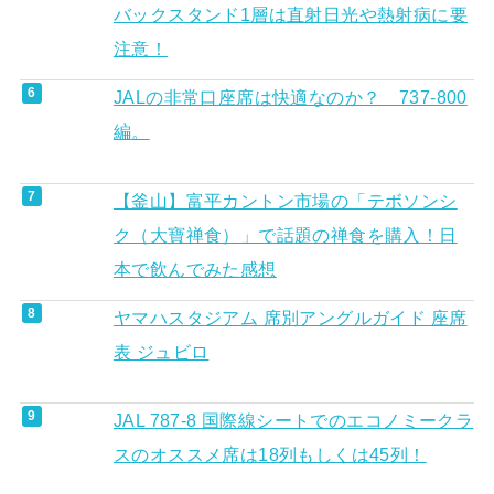
バックスタンド1層は直射日光や熱射病に要
注意！
JALの非常口座席は快適なのか？ 737-800
編。
【釜山】富平カントン市場の「テボソンシ
ク（大寶禅食）」で話題の禅食を購入！日
本で飲んでみた感想
ヤマハスタジアム 席別アングルガイド 座席
表 ジュビロ
JAL 787-8 国際線シートでのエコノミークラ
スのオススメ席は18列もしくは45列！