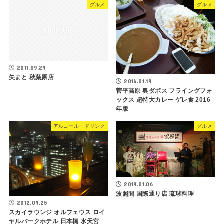
グルメ
グルメ
2011.09.29
矢まと 秋葉原店
2016.01.19
菅平高原 奥ダボス フライングフォ
ックス 超特大カレー ゲレ食 2016
年版
アルコール・ドリンク
グルメ
2019.01.06
波照間 国際通り店 琉球料理
2012.09.25
スカイラウンジ オルフェウス ロイ
ヤルパークホテル 日本橋 水天宮