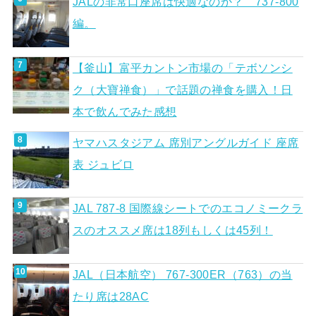
JALの非常口座席は快適なのか？ 737-800
編。
【釜山】富平カントン市場の「テボソンシ
ク（大寶禅食）」で話題の禅食を購入！日
本で飲んでみた感想
ヤマハスタジアム 席別アングルガイド 座席
表 ジュビロ
JAL 787-8 国際線シートでのエコノミークラ
スのオススメ席は18列もしくは45列！
JAL（日本航空） 767-300ER（763）の当
たり席は28AC