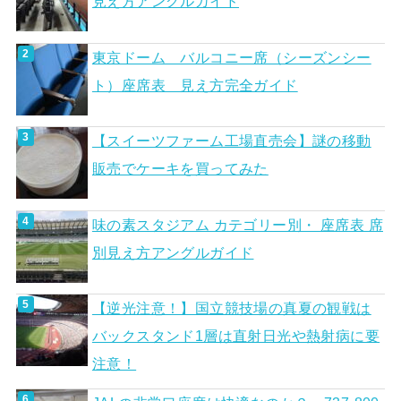
見え方アングルガイド
東京ドーム バルコニー席（シーズンシー
ト）座席表 見え方完全ガイド
【スイーツファーム工場直売会】謎の移動
販売でケーキを買ってみた
味の素スタジアム カテゴリー別・ 座席表 席
別見え方アングルガイド
【逆光注意！】国立競技場の真夏の観戦は
バックスタンド1層は直射日光や熱射病に要
注意！