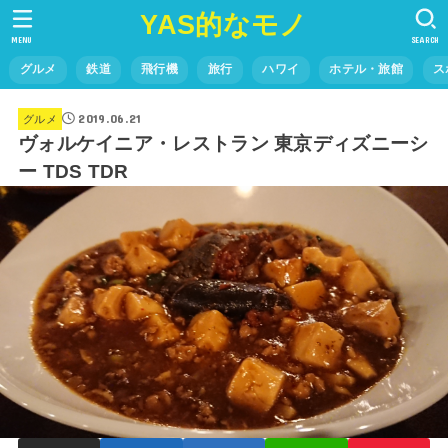
YAS的なモノ
MENU
SEARCH
グルメ
鉄道
飛行機
旅行
ハワイ
ホテル・旅館
ス
2019.06.21
グルメ
ヴォルケイニア・レストラン 東京ディズニーシ
ー TDS TDR