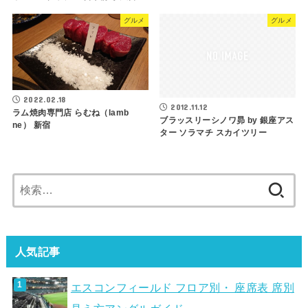
グルメ
グルメ
2022.02.18
2012.11.12
ラム焼肉専門店 らむね（lamb
ブラッスリーシノワ昴 by 銀座アス
ne） 新宿
ター ソラマチ スカイツリー
検
索:
人気記事
エスコンフィールド フロア別・ 座席表 席別