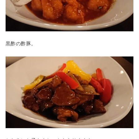
黒酢の酢豚。