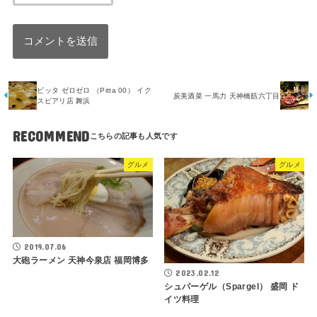
ピッタ ゼロゼロ （Pitta 00） イク
炭美酒菜 一馬力 天神橋筋六丁目
スピアリ店 舞浜
RECOMMEND
グルメ
グルメ
2019.07.06
大砲ラーメン 天神今泉店 福岡博多
2023.02.12
シュパーゲル（Spargel） 盛岡 ド
イツ料理