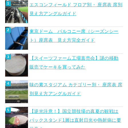
エスコンフィールド フロア別・ 座席表 席別
見え方アングルガイド
東京ドーム バルコニー席（シーズンシー
ト）座席表 見え方完全ガイド
【スイーツファーム工場直売会】謎の移動
販売でケーキを買ってみた
味の素スタジアム カテゴリー別・ 座席表 席
別見え方アングルガイド
【逆光注意！】国立競技場の真夏の観戦は
バックスタンド1層は直射日光や熱射病に要