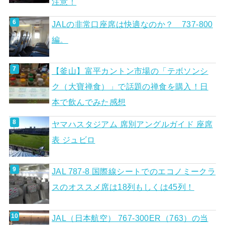
注意！
JALの非常口座席は快適なのか？ 737-800
編。
【釜山】富平カントン市場の「テボソンシ
ク（大寶禅食）」で話題の禅食を購入！日
本で飲んでみた感想
ヤマハスタジアム 席別アングルガイド 座席
表 ジュビロ
JAL 787-8 国際線シートでのエコノミークラ
スのオススメ席は18列もしくは45列！
JAL（日本航空） 767-300ER（763）の当