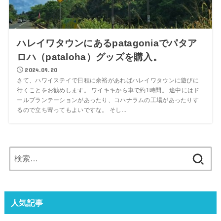
ハレイワタウンにあるpatagoniaでパタア
ロハ（pataloha）グッズを購入。
2024.09.20
さて、ハワイステイで日程に余裕があればハレイワタウンに遊びに
行くことをお勧めします。 ワイキキから車で約1時間。 途中にはド
ールプランテーションがあったり、コハナラムの工場があったりす
るので立ち寄ってもよいですな。 そし...
検
索:
人気記事