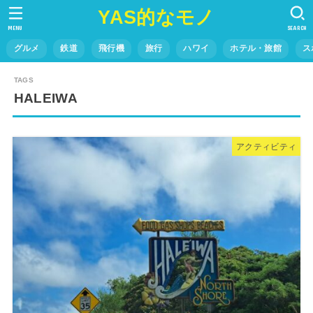
YAS的なモノ
MENU
SEARCH
グルメ
鉄道
飛行機
旅行
ハワイ
ホテル・旅館
ス
HALEIWA
アクティビティ