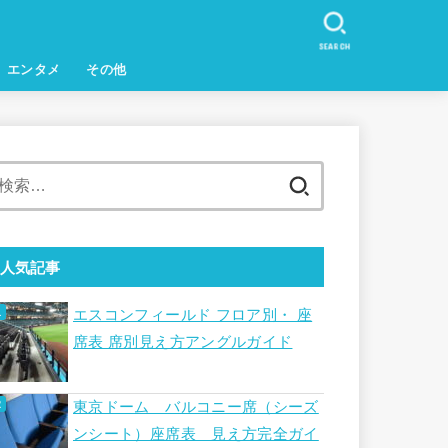
SEARCH
エンタメ
その他
検
索:
人気記事
エスコンフィールド フロア別・ 座
席表 席別見え方アングルガイド
東京ドーム バルコニー席（シーズ
ンシート）座席表 見え方完全ガイ