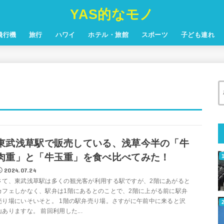
YAS的なモノ
飛行機
旅行
ハワイ
ホテル・旅館
スポーツ
子ども連れ
東武浅草駅で販売している、浅草今半の「牛
肉重」と「牛玉重」を食べ比べてみた！
2024.07.24
さて、東武浅草駅は多くの観光客が利用する駅ですが、2階にあがると
カフェしかなく、駅弁は1階にあるとのことで、2階に上がる前に駅弁
売り場にいそいそと。 1階の駅弁売り場。さすがに午前中に来ると沢
山ありますな。 前回利用した...