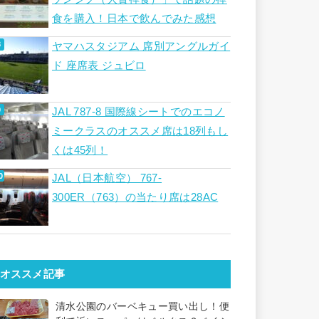
食を購入！日本で飲んでみた感想
ヤマハスタジアム 席別アングルガイ
ド 座席表 ジュビロ
JAL 787-8 国際線シートでのエコノ
ミークラスのオススメ席は18列もし
くは45列！
JAL（日本航空） 767-
300ER（763）の当たり席は28AC
オススメ記事
清水公園のバーベキュー買い出し！便