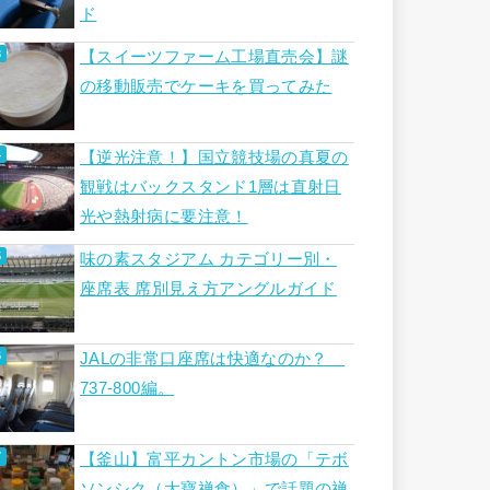
ド
【スイーツファーム工場直売会】謎
の移動販売でケーキを買ってみた
【逆光注意！】国立競技場の真夏の
観戦はバックスタンド1層は直射日
光や熱射病に要注意！
味の素スタジアム カテゴリー別・
座席表 席別見え方アングルガイド
JALの非常口座席は快適なのか？
737-800編。
【釜山】富平カントン市場の「テボ
ソンシク（大寶禅食）」で話題の禅