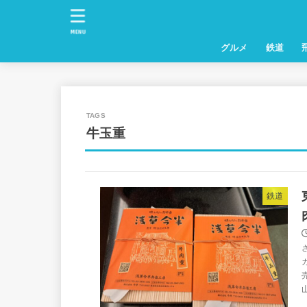
MENU
グルメ
鉄道
牛玉重
鉄道