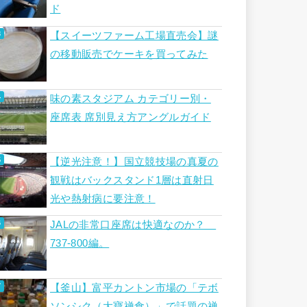
ド
【スイーツファーム工場直売会】謎
の移動販売でケーキを買ってみた
味の素スタジアム カテゴリー別・
座席表 席別見え方アングルガイド
【逆光注意！】国立競技場の真夏の
観戦はバックスタンド1層は直射日
光や熱射病に要注意！
JALの非常口座席は快適なのか？
737-800編。
【釜山】富平カントン市場の「テボ
ソンシク（大寶禅食）」で話題の禅