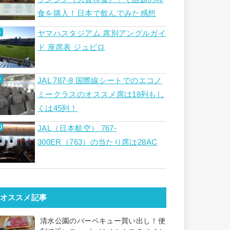
食を購入！日本で飲んでみた感想
ヤマハスタジアム 席別アングルガイ
ド 座席表 ジュビロ
JAL 787-8 国際線シートでのエコノ
ミークラスのオススメ席は18列もし
くは45列！
JAL（日本航空） 767-
300ER（763）の当たり席は28AC
オススメ記事
清水公園のバーベキュー買い出し！便