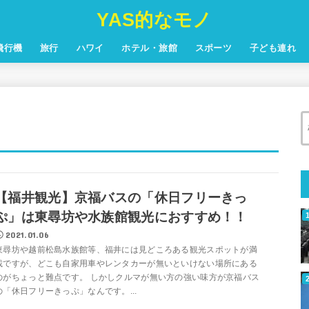
YAS的なモノ
飛行機
旅行
ハワイ
ホテル・旅館
スポーツ
子ども連れ
【福井観光】京福バスの「休日フリーきっ
ぷ」は東尋坊や水族館観光におすすめ！！
2021.01.06
東尋坊や越前松島水族館等、福井には見どころある観光スポットが満
載ですが、どこも自家用車やレンタカーが無いといけない場所にある
のがちょっと難点です。 しかしクルマが無い方の強い味方が京福バス
の「休日フリーきっぷ」なんです。...