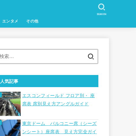
SEARCH
エンタメ
その他
検
索:
人気記事
エスコンフィールド フロア別・ 座
席表 席別見え方アングルガイド
東京ドーム バルコニー席（シーズ
ンシート）座席表 見え方完全ガイ