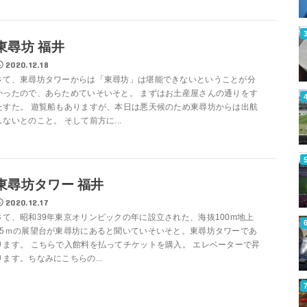
東尋坊 福井
2020.12.18
さて、東尋坊タワーからは「東尋坊」は堪能できないということが分
かったので、あらためていそいそと。 まずはお土産屋さんの通りをす
たすた。 遊覧船もありますが、本日は悪天候のため東尋坊からは出航
しないとのこと。 そして前方に...
東尋坊タワー 福井
2020.12.17
さて、昭和39年東京オリンピックの年に設立された、海抜100m地上
55ｍの展望台が東尋坊にあると聞いていそいそと。東尋坊タワーであ
ります。 こちらで入館料を払ってチケットを購入。 エレベーターで昇
ります。ちなみにこちらの...