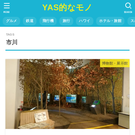
YAS的なモノ
MENU
SEARCH
グルメ
鉄道
飛行機
旅行
ハワイ
ホテル・旅館
ス
市川
博物館・展示館