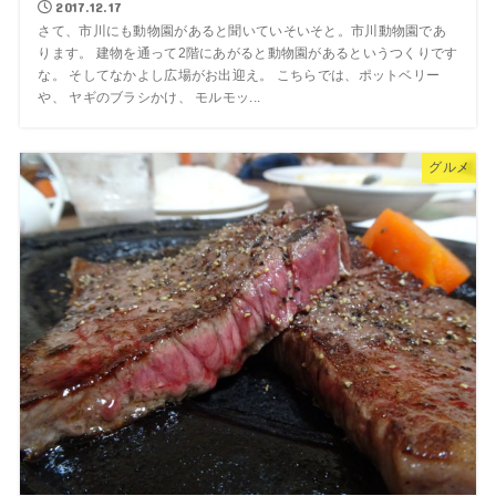
2017.12.17
さて、市川にも動物園があると聞いていそいそと。市川動物園であ
ります。 建物を通って2階にあがると動物園があるというつくりです
な。 そしてなかよし広場がお出迎え。 こちらでは、ポットベリー
や、 ヤギのブラシかけ、 モルモッ...
グルメ