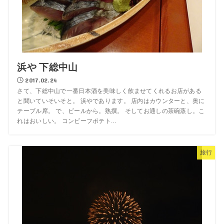
浜や 下総中山
2017.02.24
さて、下総中山で一番日本酒を美味しく飲ませてくれるお店がある
と聞いていそいそと。 浜やであります。 店内はカウンターと、奥に
テーブル席。 で、ビールから。熟撰。 そしてお通しの茶碗蒸し。こ
れはおいしい。 コンビーフポテト...
旅行