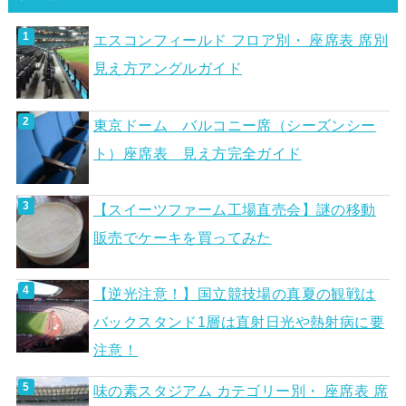
エスコンフィールド フロア別・ 座席表 席別
見え方アングルガイド
東京ドーム バルコニー席（シーズンシー
ト）座席表 見え方完全ガイド
【スイーツファーム工場直売会】謎の移動
販売でケーキを買ってみた
【逆光注意！】国立競技場の真夏の観戦は
バックスタンド1層は直射日光や熱射病に要
注意！
味の素スタジアム カテゴリー別・ 座席表 席