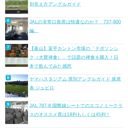
別見え方アングルガイド
JALの非常口座席は快適なのか？ 737-800
編。
【釜山】富平カントン市場の「テボソンシ
ク（大寶禅食）」で話題の禅食を購入！日
本で飲んでみた感想
ヤマハスタジアム 席別アングルガイド 座席
表 ジュビロ
JAL 787-8 国際線シートでのエコノミークラ
スのオススメ席は18列もしくは45列！