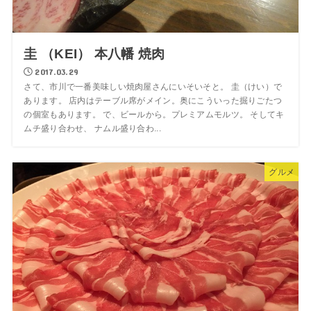
圭 （KEI） 本八幡 焼肉
2017.03.29
さて、市川で一番美味しい焼肉屋さんにいそいそと。 圭（けい）で
あります。 店内はテーブル席がメイン。奥にこういった掘りごたつ
の個室もあります。 で、ビールから。プレミアムモルツ。 そしてキ
ムチ盛り合わせ、 ナムル盛り合わ...
グルメ