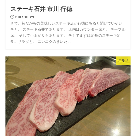
ステーキ石井 市川 行徳
2017.10.29
さて、昔ながらの美味しいステーキ店が行徳にあると聞いていそい
そと。 ステーキ石井であります。 店内はカウンター席と、 テーブル
席、 そして小上がりもあります。 そしてまずは定番のステーキ定
食。サラダと、 ニンニクのきいた...
グルメ