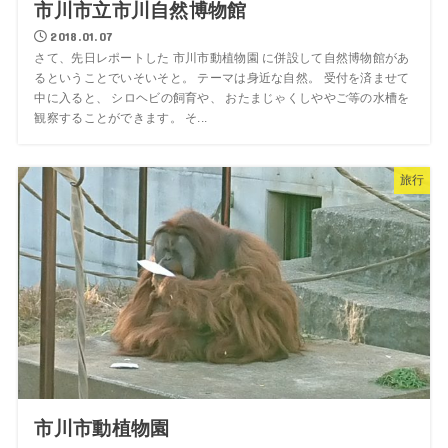
市川市立市川自然博物館
2018.01.07
さて、先日レポートした 市川市動植物園 に併設して自然博物館があ
るということでいそいそと。 テーマは身近な自然。 受付を済ませて
中に入ると、 シロヘビの飼育や、 おたまじゃくしややご等の水槽を
観察することができます。 そ...
旅行
市川市動植物園