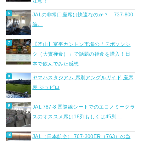
注意！
JALの非常口座席は快適なのか？ 737-800
編。
【釜山】富平カントン市場の「テボソンシ
ク（大寶禅食）」で話題の禅食を購入！日
本で飲んでみた感想
ヤマハスタジアム 席別アングルガイド 座席
表 ジュビロ
JAL 787-8 国際線シートでのエコノミークラ
スのオススメ席は18列もしくは45列！
JAL（日本航空） 767-300ER（763）の当