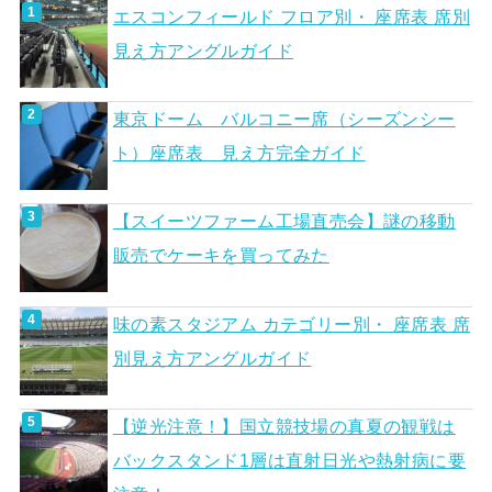
エスコンフィールド フロア別・ 座席表 席別
見え方アングルガイド
東京ドーム バルコニー席（シーズンシー
ト）座席表 見え方完全ガイド
【スイーツファーム工場直売会】謎の移動
販売でケーキを買ってみた
味の素スタジアム カテゴリー別・ 座席表 席
別見え方アングルガイド
【逆光注意！】国立競技場の真夏の観戦は
バックスタンド1層は直射日光や熱射病に要