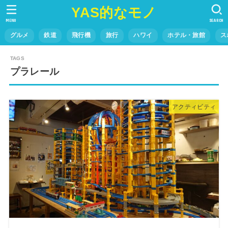
YAS的なモノ
MENU
SEARCH
グルメ
鉄道
飛行機
旅行
ハワイ
ホテル・旅館
ス
プラレール
アクティビティ