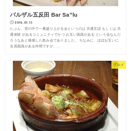
バルザル五反田 Bar Sa”lu
2016.01.13
たぶん、世の中で一番盛り上がる会というのは 共通言語 もしくは 共
通体験 があるコミュニティでかつ お互い面識がある という会なんだ
ろうなあと痛感した飲み会でありました。 ちなみに、ほぼお互いに
全員面識がある仲間ですが、...
グルメ