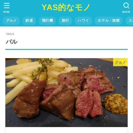
YAS的なモノ
MENU
SEARCH
グルメ
鉄道
飛行機
旅行
ハワイ
ホテル・旅館
ス
バル
グルメ