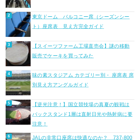
東京ドーム バルコニー席（シーズンシー
ト）座席表 見え方完全ガイド
【スイーツファーム工場直売会】謎の移動
販売でケーキを買ってみた
味の素スタジアム カテゴリー別・ 座席表 席
別見え方アングルガイド
【逆光注意！】国立競技場の真夏の観戦は
バックスタンド1層は直射日光や熱射病に要
注意！
JALの非常口座席は快適なのか？ 737-800