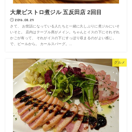
大衆ビストロ煮ジル 五反田店 2回目
2016.08.29
さて、 お世話になっている人たちと一緒に久しぶりに煮ジルにいそ
いそと。 店内はテーブル席がメイン。ちゃんとイスの下にそれぞれ
かごが有って、 それがイスの下にすっぽり収まるのがよい感じ。
で、ビールから。 カールスバーグ。...
グルメ