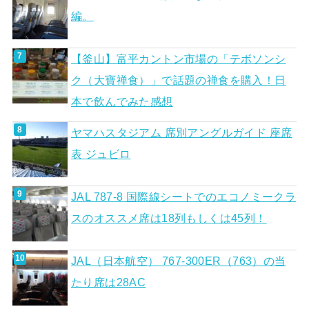
編。
【釜山】富平カントン市場の「テボソンシ
ク（大寶禅食）」で話題の禅食を購入！日
本で飲んでみた感想
ヤマハスタジアム 席別アングルガイド 座席
表 ジュビロ
JAL 787-8 国際線シートでのエコノミークラ
スのオススメ席は18列もしくは45列！
JAL（日本航空） 767-300ER（763）の当
たり席は28AC